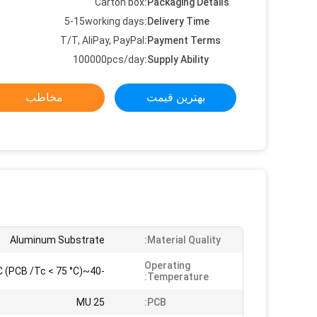
Carton box
Packaging Details:
5-15working days
Delivery Time:
T/T, AliPay, PayPal
Payment Terms:
100000pcs/day
Supply Ability:
بهترین قیمت
مخاطب
Aluminum Substrate
Material Quality:
Operating
-40~60°C (PCB /Tc < 75 °C)
Temperature:
25 MU
PCB: