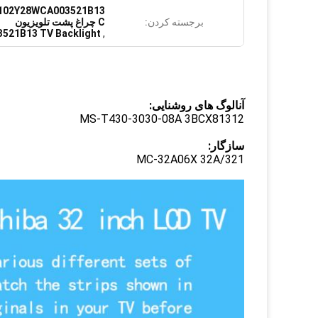
برجسته کردن:
C چراغ پشت تلویزیون
521B13 TV Backlight
,
آنالوگ های روشنایی:
MS-T430-3030-08A 3BCX81312
سازگار:
MC-32A06X 32A/321