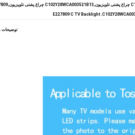
C102Y28WCA003521B13 چراغ پشتی تلویزیون,3
E227809 C TV Backlight
,
C102Y28WCA003
توضیحات 