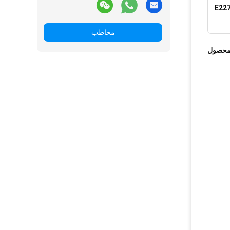
C102Y28WCA003521B1 چراغ پشتی تلویزیون,E227809
مخاطب
محصول