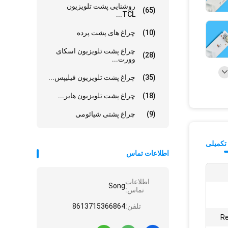
روشنایی پشت تلویزیون
(65)
TCL...
(10)
چراغ های پشت پرده
چراغ پشت تلویزیون اسکای
(28)
وورت...
(35)
چراغ پشت تلویزیون فیلیپس...
(18)
چراغ پشت تلویزیون هایر...
(9)
چراغ پشتی شیائومی
تکمیلی
اطلاعات تماس
اطلاعات
Song
تماس:
تلفن:
8613715366864
Re