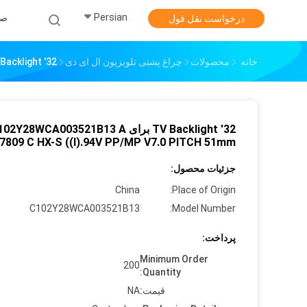
Persian
صف
درخواست نقل قول
خانه
محصولات
چراغ پشتی تلویزیون ال ای دی
32' TV Backlight برای C102Y28WCA003521B13 A E227809 C HX-S ((I).94V PP/MP V7.0 PITCH 51mm
32' TV Backlight برای 2Y28WCA003521B13 A
7809 C HX-S ((I).94V PP/MP V7.0 PITCH 51mm
جزئیات محصول:
China
Place of Origin:
C102Y28WCA003521B13
Model Number:
پرداخت:
Minimum Order
200
Quantity:
قیمت:
NA