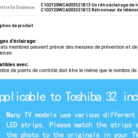
C102Y28WCA003521B13 Un rétroéclairage de té
ttre En Évidence:
C102Y28WCA003521B13 Rétroviseur de télévis
ption de produit
ges d'éclairage:
ats membres peuvent prévoir des mesures de prévention et de pré
ances.
tibles avec:
bre de points de contrôle doit être le même que le nombre de 