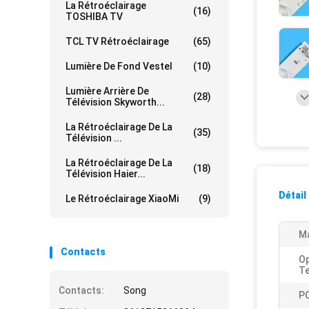
La Rétroéclairage
(16)
TOSHIBA TV
TCL TV Rétroéclairage
(65)
Lumière De Fond Vestel
(10)
Lumière Arrière De
(28)
Télévision Skyworth...
La Rétroéclairage De La
(35)
Télévision ...
La Rétroéclairage De La
(18)
Télévision Haier...
Détail
Le Rétroéclairage XiaoMi
(9)
Ma
Contacts
Op
T
Contacts:
Song
P