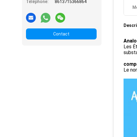
Téléphone:
8613715366864
Me
Descri
Contact
Analo
Les Ét
subst
compa
Le nom