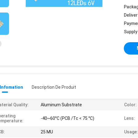
Packag
Deliver
Payme
Supply 
 Infomation
Description De Produit
terial Quality:
Aluminum Substrate
Color:
erating
-40~60°C (PCB /Tc < 75 °C)
Lens:
emperature:
CB:
25 MU
Usage: