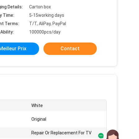
ing Details:
Carton box
y Time:
5-15working days
nt Terms:
T/T, AliPay, PayPal
Ability:
100000pcs/day
Meilleur Prix
Contact
White
Original
Repair Or Replacement For TV