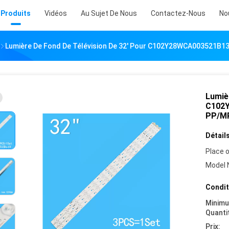
Produits
Vidéos
Au Sujet De Nous
Contactez-Nous
No
Lumière De Fond De Télévision De 32' Pour C102Y28WCA003521B13
Lumièr
C102Y
PP/MP
Détails
Place o
Model 
Condit
Minim
Quanti
Prix: