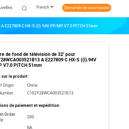
French
uvelles
Demande de soumission
 A E227809 C HX-S ((I).94V PP/MP V7.0 PITCH 51mm
e de fond de télévision de 32' pour
28WCA003521B13 A E227809 C HX-S ((I).94V
 V7.0 PITCH 51mm
 sur le produit:
f Origin:
China
Number:
C102Y28WCA003521B13
ions de paiement et expédition:
um Order
200
ty:
NA