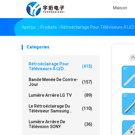
Maison
Aperçu
Produits
Rétroéclairage Pour Téléviseurs À LED
Catégories
Rétroéclairage Pour
(415)
Téléviseurs À LED...
Bande Menée De Contre-
(157)
Jour
Lumière Arrière LG TV
(89)
Le Rétroéclairage Du
(110)
Téléviseur Samsung...
Lumière Arrière De
(36)
Télévision SONY