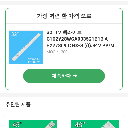
가장 저렴 한 가격 으로
32' TV 백라이트
C102Y28WCA003521B13 A
E227809 C HX-S ((I).94V PP/MP
V7.0 PITCH 51mm
MOQ： 200
계속하다
추천된 제품