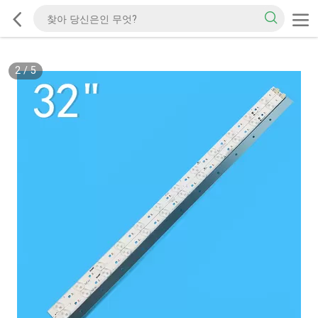
2
/
5