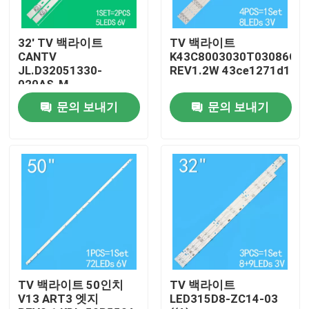
우리에 대하여
32' TV 백라이트
TV 백라이트
CANTV
K43C8003030T03086C9-
JL.D32051330-
REV1.2W 43ce1271d1
공장 여행
020AS-M
32HR332M05A1 V3
문의 보내기
문의 보내기
4D-LE3202-YC1P0Z1
품질 관리
연락주세요
뉴스
인용문을 요구하세요
TV 백라이트 50인치
TV 백라이트
V13 ART3 엣지
LED315D8-ZC14-03
LED TV 백라이트