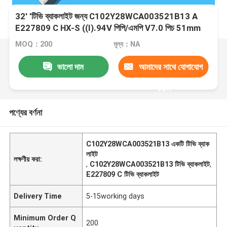
32' 'টিভি ব্যাকলাইট জন্য C102Y28WCA003521B13 A
E227809 C HX-S ((I).94V পিপি/এমপি V7.0 পিচ 51mm
MOQ：200
মূল্য：NA
ভালো দাম
আমাদের সাথে যোগাযোগ
করুন
পণ্যের বর্ণনা
C102Y28WCA003521B13 একটি টিভি ব্যাক
লাইট
লক্ষণীয় করা:
,
C102Y28WCA003521B13 টিভি ব্যাকলাইট
,
E227809 C টিভি ব্যাকলাইট
Delivery Time
5-15working days
Minimum Order Q
200