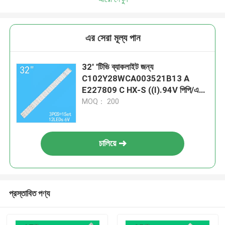
এর সেরা মূল্য পান
32' 'টিভি ব্যাকলাইট জন্য
C102Y28WCA003521B13 A
E227809 C HX-S ((I).94V পিপি/এমপি
V7.0 পিচ 51mm
MOQ： 200
চালিয়ে
প্রস্তাবিত পণ্য