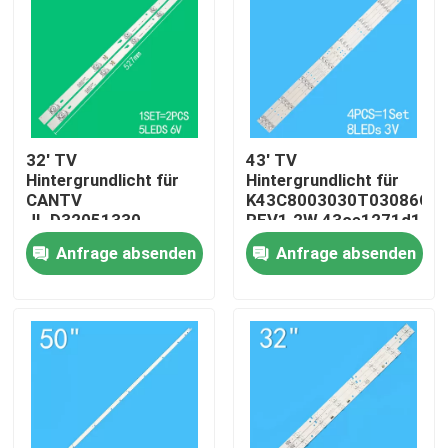
32' TV
43' TV
Hintergrundlicht für
Hintergrundlicht für
CANTV
K43C8003030T03086C9-
JL.D32051330-
REV1.2W 43ce1271d1
020AS-M
Anfrage absenden
Anfrage absenden
32HR332M05A1 V3
4D-LE3202-YC1P0Z1
Haus
Produkte
Videos