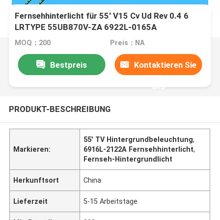
Fernsehhinterlicht für 55' V15 Cv Ud Rev 0.4 6
LRTYPE 55UB870V-ZA 6922L-0165A
6916l2121A 6916L-2122A LC550VQF fh F1
MOQ：200
Preis：NA
55UG870V
Bestpreis
Kontaktieren Sie
uns
PRODUKT-BESCHREIBUNG
55' TV Hintergrundbeleuchtung
,
Markieren:
6916L-2122A Fernsehhinterlicht
,
Fernseh-Hintergrundlicht
Herkunftsort
China
Lieferzeit
5-15 Arbeitstage