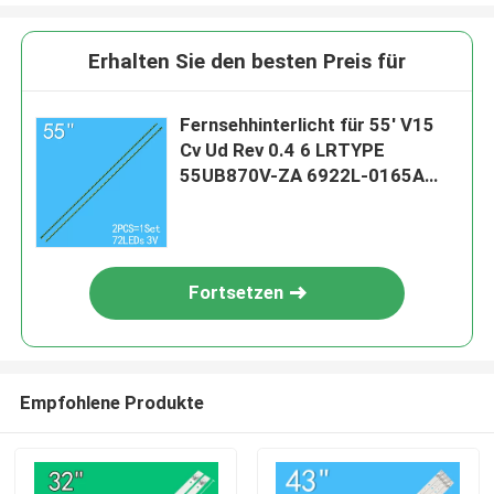
Erhalten Sie den besten Preis für
Fernsehhinterlicht für 55' V15
Cv Ud Rev 0.4 6 LRTYPE
55UB870V-ZA 6922L-0165A
6916l2121A 6916L-2122A
LC550VQF fh F1 55UG870V
Fortsetzen
Empfohlene Produkte