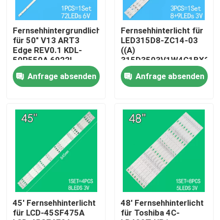
Über uns
Fernsehhintergrundlicht
Fernsehhinterlicht für
für 50" V13 ART3
LED315D8-ZC14-03
Edge REV0.1 KDL-
((A)
Fabrik-Ausflug
50R550A 6922L-
315D3503V1W4C1BX2-
0083A 6916L1291A
55917M
Anfrage absenden
Anfrage absenden
30331509207
Qualitätskontrolle
Treten Sie mit uns in Verbindung
Nachrichten
Fordern Sie ein Zitat
45' Fernsehhinterlicht
48' Fernsehhinterlicht
für LCD-45SF475A
für Toshiba 4C-
LED-TV-Hintergrundbeleuchtung