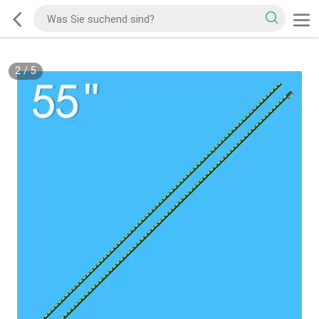
2
/
5