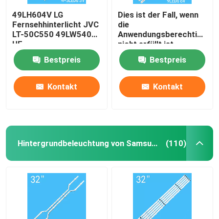
49LH604V LG
Dies ist der Fall, wenn
Fernsehhinterlicht JVC
die
LT-50C550 49LW540S-
Anwendungsberechtigung
UF
nicht erfüllt ist.
SSC_AG79100101_A
Bestpreis
Bestpreis
Kontakt
Kontakt
Hintergrundbeleuchtung von Samsung TV
(110)