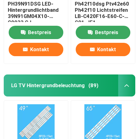
PH39N91DSG LED-
Ph42f10dsg Ptv42e60
Hintergrundlichtband
Ph42f10 Lichtstreifen
39N91GM04X10-
LB-C420F16-E60-C-
C0033 CJ
G01-JF1
1.30.139N91007R V0
Bestpreis
Bestpreis
Kontakt
Kontakt
LG TV Hintergrundbeleuchtung
(89)