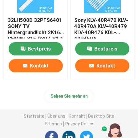
32LH500D 32PFS6401
Sony KLV-40R470 KLV-
SONY TV
40R470A KLV-40R479
Hintergrundlicht 2K16
KLV-40R476 KDL-
GEMINI-315 D307-V1.1
40R450A
1B8540000EB0
Bestpreis
Bestpreis
Kontakt
Kontakt
Sehen Sie mehr an
Startseite
Über uns
Kontakt
Desktop Site
Sitemap
Privacy Policy