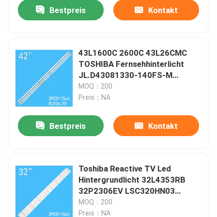
Bestpreis
Kontakt
43L1600C 2600C 43L26CMC
TOSHIBA Fernsehhinterlicht
JL.D43081330-140FS-M
E469119
MOQ：200
Preis：NA
Bestpreis
Kontakt
Haus
Toshiba Reactive TV Led
Hintergrundlicht 32L4353RB
Produkte
32P2306EV LSC320HN03
LSC320HN03-T01
MOQ：200
Videos
Preis：NA