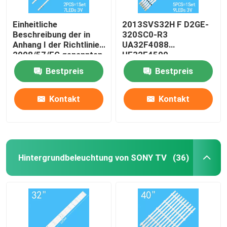
Einheitliche
2013SVS32H F D2GE-
Beschreibung der in
320SC0-R3
Anhang I der Richtlinie
UA32F4088
2008/57/EG genannten
UE32F4500
Anforderungen
UE32F5300
Bestpreis
Bestpreis
Kontakt
Kontakt
Hintergrundbeleuchtung von SONY TV
(36)