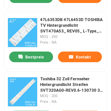
47L6353DB 47L6453D TOSHIBA
TV Hintergrundlicht
SVT470A53_ REV05_ L-Type_
140227
MOQ：200
Preis：NA
Bestpreis
Kontakt
Toshiba 32 Zoll Fernseher
Hintergrundlicht Streifen
SVT320AG0-REV0.6-130730 3
3V 11 Lichter
MOQ：200
Preis：NA