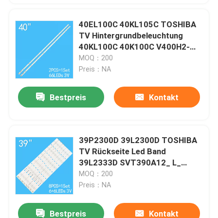
40EL100C 40KL105C TOSHIBA
TV Hintergrundbeleuchtung
40KL100C 40K100C V400H2-
LE2-TLEM2
MOQ：200
Preis：NA
Bestpreis
Kontakt
39P2300D 39L2300D TOSHIBA
TV Rückseite Led Band
39L2333D SVT390A12_ L_
REV1.0_130314
MOQ：200
Preis：NA
Bestpreis
Kontakt