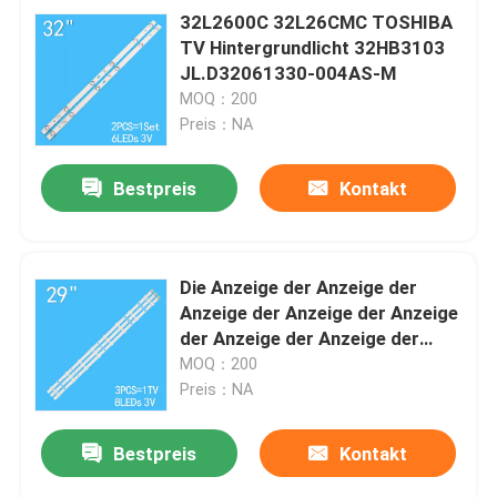
32L2600C 32L26CMC TOSHIBA
TV Hintergrundlicht 32HB3103
JL.D32061330-004AS-M
MOQ：200
Preis：NA
Bestpreis
Kontakt
Die Anzeige der Anzeige der
Anzeige der Anzeige der Anzeige
der Anzeige der Anzeige der
Anzeige der Anzeige der Anzeige
MOQ：200
der Anzeige
Preis：NA
Bestpreis
Kontakt