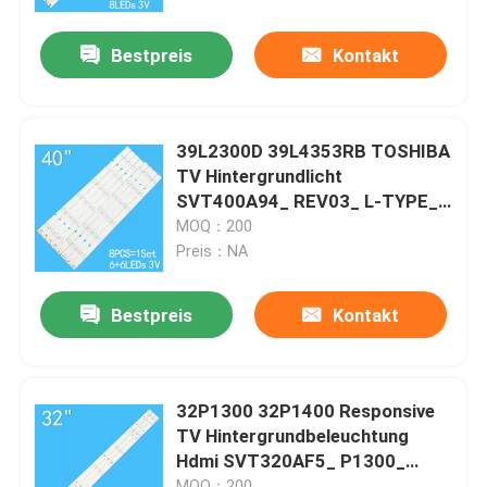
Bestpreis
Kontakt
Über uns
Fabrik-Ausflug
39L2300D 39L4353RB TOSHIBA
TV Hintergrundlicht
Qualitätskontrolle
SVT400A94_ REV03_ L-TYPE_
140203
MOQ：200
Preis：NA
Treten Sie mit uns in Verbindung
Bestpreis
Kontakt
Nachrichten
Fordern Sie ein Zitat
32P1300 32P1400 Responsive
TV Hintergrundbeleuchtung
Hdmi SVT320AF5_ P1300_
LED-TV-Hintergrundbeleuchtung
6LED_ REV03_130402
MOQ：200