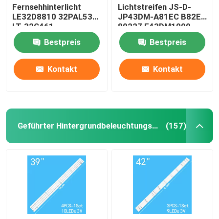
Fernsehhinterlicht
Lichtstreifen JS-D-
LE32D8810 32PAL535
JP43DM-A81EC B82EC
LT-32C461
80227 E43DM1000
LE32B8000T
Bestpreis
Bestpreis
Kontakt
Kontakt
Geführter Hintergrundbeleuchtungsstreifen
(157)