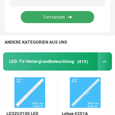
Skyworth TV Hintergrundbeleuchtung
Philips TV Hintergrundbeleuchtung
ANDERE KATEGORIEN AUS UNS
Hintergrundlicht von Haier TV
Hintergrundlicht von XiaoMi
LED-TV-Hintergrundbeleuchtung
(415)
LD32U3100 LED
Lehua 43S1A