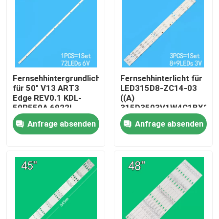
Fernsehhintergrundlicht
Fernsehhinterlicht für
für 50" V13 ART3
LED315D8-ZC14-03
Edge REV0.1 KDL-
((A)
50R550A 6922L-
315D3503V1W4C1BX2-
0083A 6916L1291A
55917M
Anfrage absenden
Anfrage absenden
30331509207
Haus
Produkte
Videos