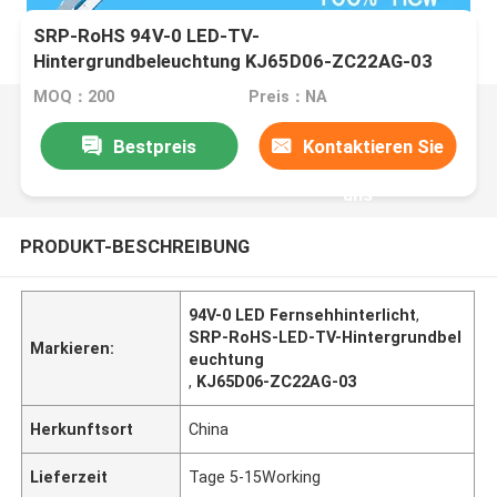
SRP-RoHS 94V-0 LED-TV-
Hintergrundbeleuchtung KJ65D06-ZC22AG-03
6S1P 65D3AS6CX62412
MOQ：200
Preis：NA
Bestpreis
Kontaktieren Sie
uns
PRODUKT-BESCHREIBUNG
94V-0 LED Fernsehhinterlicht
,
SRP-RoHS-LED-TV-Hintergrundbel
Markieren:
euchtung
,
KJ65D06-ZC22AG-03
Herkunftsort
China
Lieferzeit
Tage 5-15Working