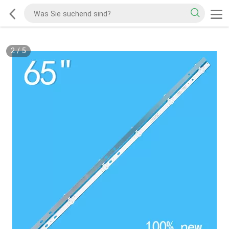
2
/
5