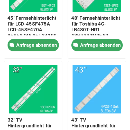
Über uns
45' Fernsehhinterlicht
48' Fernsehhinterlicht
für LCD-45SF475A
für Toshiba 4C-
LCD-45SF470A
LB480T-HR1
Fabrik-Ausflug
45SF478A 45TX4100
48HR332M05A0
3P45UM003 A0
48D15005 48L25EBC
Anfrage absenden
Anfrage absenden
3P45UM001 A9
48L26CMC 48L2600C
ECHOM-0345UM002
48L2500C
Qualitätskontrolle
3P45UM001
Treten Sie mit uns in Verbindung
Nachrichten
Fordern Sie ein Zitat
32' TV
43' TV
Hintergrundlicht für
Hintergrundlicht für
LED-TV-Hintergrundbeleuchtung