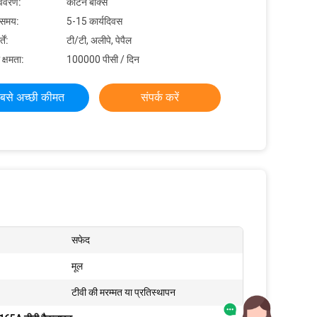
विवरण:
कार्टन बॉक्स
 समय:
5-15 कार्यदिवस
ें:
टी/टी, अलीपे, पेपैल
 क्षमता:
100000 पीसी / दिन
बसे अच्छी कीमत
संपर्क करें
सफेद
मूल
टीवी की मरम्मत या प्रतिस्थापन