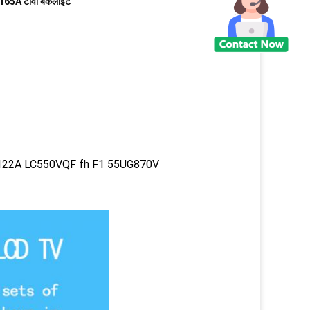
65A टीवी बैकलाइट
2122A LC550VQF fh F1 55UG870V