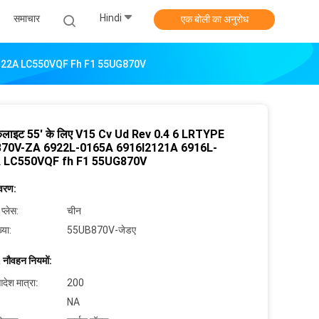
Hindi
समाचार
एक बोली का अनुरोध
-2122A LC550VQF Fh F1 55UG870V
ैकलाइट 55' के लिए V15 Cv Ud Rev 0.4 6 LRTYPE
70V-ZA 6922L-0165A 6916l2121A 6916L-
 LC550VQF fh F1 55UG870V
िवरण:
 प्लेस:
चीन
्या:
55UB870V-जेडए
 नौवहन नियमों:
देश मात्रा:
200
NA