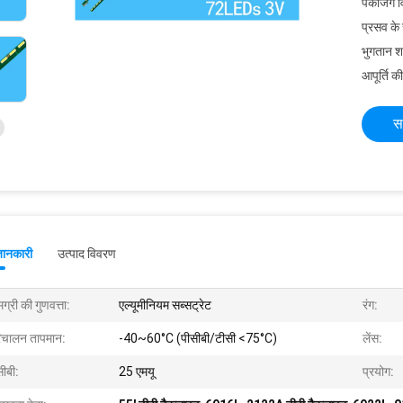
पैकेजिंग 
प्रसव के
भुगतान शर्त
आपूर्ति की
स
जानकारी
उत्पाद विवरण
ग्री की गुणवत्ता:
एल्यूमीनियम सब्सट्रेट
रंग:
िचालन तापमान:
-40~60°C (पीसीबी/टीसी <75°C)
लेंस:
सीबी:
25 एमयू
प्रयोग: