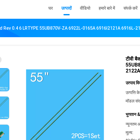
घर
उत्पादों
वीडियो
हमारे बारे में
संपर्क करें
5 Cv Ud Rev 0.4 6 LRTYPE 55UB870V-ZA 6922L-0165A 6916l2121A 6916L
टीवी ब
55UB8
2122A
उत्पाद व
उत्पत्ति के
मॉडल संख
भुगतान &
न्यूनतम आ
मूल्य: