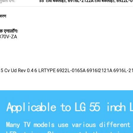
मुखता देना:
55' टीवी बैकलाइट
,
6916L-2122A टीवी बैकलाइट
,
6922L-01
िवरण
क एनालॉगः
870V-ZA
15 Cv Ud Rev 0.4 6 LRTYPE 6922L-0165A 6916l2121A 6916L-