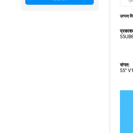
प्र
उत्पाद व
प्रकाश
55UB
संगत:
55" V