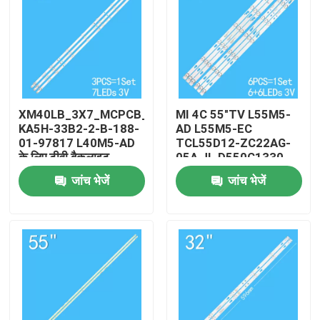
XM40LB_3X7_MCPCB_V3
MI 4C 55"TV L55M5-
KA5H-33B2-2-B-188-
AD L55M5-EC
01-97817 L40M5-AD
TCL55D12-ZC22AG-
के लिए टीवी बैकलाइट
05A JL.D550C1330-
004AS-M-V03 के लिए
जांच भेजें
जांच भेजें
घर
उत्पादों
वीडियो