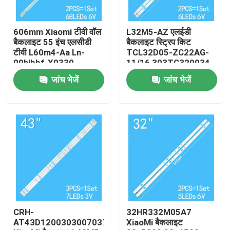
हमारे बारे में
606mm Xiaomi टीवी वॉल
L32M5-AZ एलईडी
बैकलाइट 55 इंच एलसीडी
बैकलाइट स्ट्रिप किट
टीवी L60m4-Aa Ln-
TCL32D05-ZC22AG-
कारखाना भ्रमण
00hlbbf-X0330
11/16 303TC320034
098101074400
32GM16F
जांच भेजें
जांच भेजें
गुणवत्ता नियंत्रण
संपर्क करें
समाचार
एक उद्धरण का अनुरोध करें
CRH-
32HR332M05A7
AT43D120030300703788REV1.1G
XiaoMi बैकलाइट
एलईडी टीवी बैकलाइट