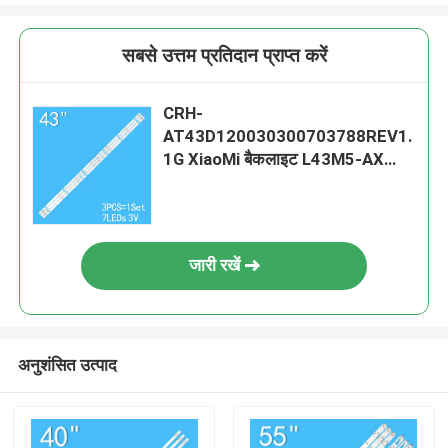
सबसे उत्तम प्रतिदान प्राप्त करें
CRH-
AT43D120030300703788REV1.
1G XiaoMi बैकलाइट L43M5-AX
4C-LB430T-HRC 4C-LB430T-
XR3 JFA
जारी रखें
अनुशंसित उत्पाद