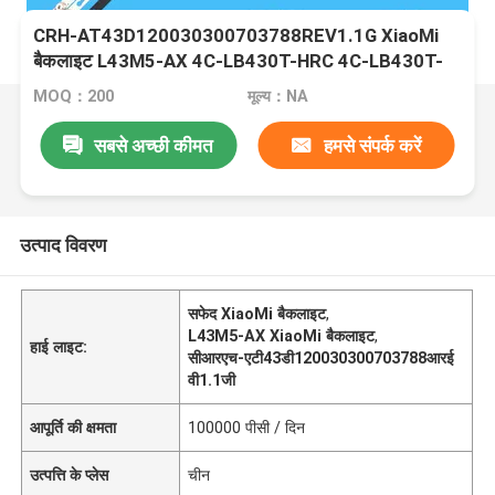
CRH-AT43D120030300703788REV1.1G XiaoMi
बैकलाइट L43M5-AX 4C-LB430T-HRC 4C-LB430T-
XR3 JFA
MOQ：200
मूल्य：NA
सबसे अच्छी कीमत
हमसे संपर्क करें
उत्पाद विवरण
सफेद XiaoMi बैकलाइट
,
L43M5-AX XiaoMi बैकलाइट
,
हाई लाइट:
सीआरएच-एटी43डी120030300703788आरई
वी1.1जी
आपूर्ति की क्षमता
100000 पीसी / दिन
उत्पत्ति के प्लेस
चीन