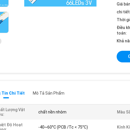
Giá bán
chi tiế
Thời gi
Điều k
toán:
Khả nă
Tin Chi Tiết
Mô Tả Sản Phẩm
ất Lượng Vật
chất nền nhôm
Màu Sắ
ệu:
iệt Độ Hoạt
-40~60°C (PCB /Tc < 75°C)
Kính K
ộng: