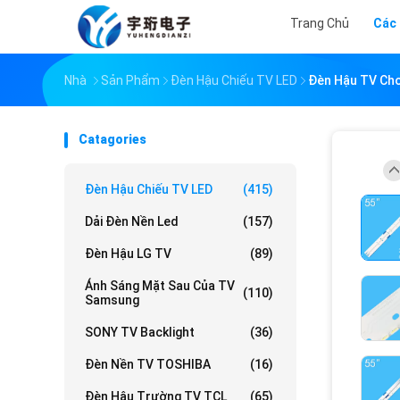
Trang Chủ
Các
Nhà
Sản Phẩm
Đèn Hậu Chiếu TV LED
Đèn Hậu TV Ch
Catagories
Đèn Hậu Chiếu TV LED
(415)
Dải Đèn Nền Led
(157)
Đèn Hậu LG TV
(89)
Ánh Sáng Mặt Sau Của TV
(110)
Samsung
SONY TV Backlight
(36)
Đèn Nền TV TOSHIBA
(16)
Đèn Hậu Trường TV TCL
(65)