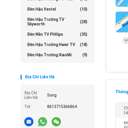
Đèn Hậu Vestel
(10)
Đèn Hậu Trường TV
(28)
Skyworth
Đèn Nền TV PHIlips
(35)
Đèn Hậu Trường Haier TV
(18)
Đèn Hậu Trường XiaoMi
(9)
Địa Chỉ Liên Hệ
Thông 
Địa Chỉ
Song
Liên Hệ:
Tel:
8613715366864
Ch
Li
Nh
Đ