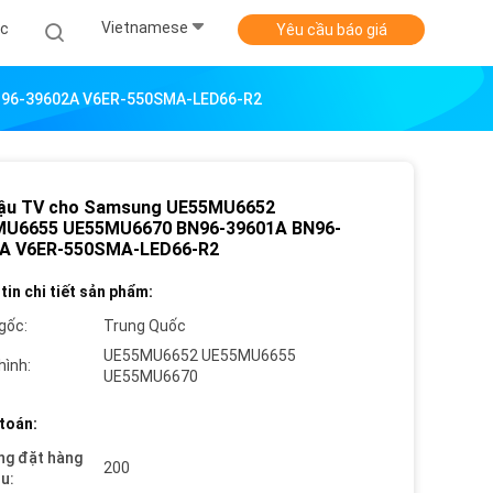
Vietnamese
ức
Yêu cầu báo giá
N96-39602A V6ER-550SMA-LED66-R2
ậu TV cho Samsung UE55MU6652
U6655 UE55MU6670 BN96-39601A BN96-
A V6ER-550SMA-LED66-R2
tin chi tiết sản phẩm:
gốc:
Trung Quốc
UE55MU6652 UE55MU6655
hình:
UE55MU6670
toán:
ng đặt hàng
200
ểu: