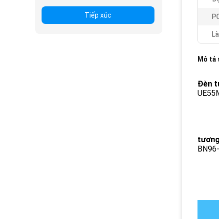
Tiếp xúc
P
Là
Mô tả
Đèn t
UE55
tương
BN96