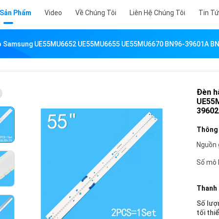
 Sản Phẩm
Video
Về Chúng Tôi
Liên Hệ Chúng Tôi
Tin T
o Samsung UE55MU6652 UE55MU6655 UE55MU6670 BN96-39601A B
Đèn h
UE55M
39602
Thông 
Nguồn 
Số mô 
Thanh 
Số lượ
tối thi