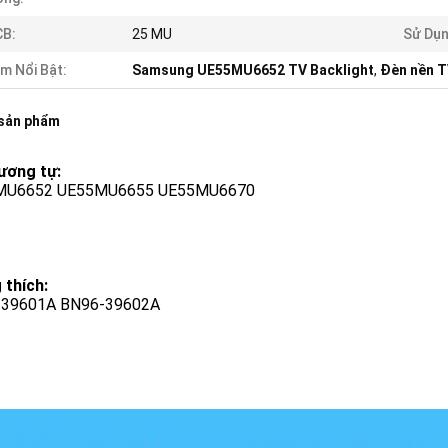
CB:
25 MU
Sử Dụn
m Nổi Bật:
Samsung UE55MU6652 TV Backlight
,
Đèn nền 
 sản phẩm
ương tự:
MU6652 UE55MU6655 UE55MU6670
 thích:
-39601A BN96-39602A