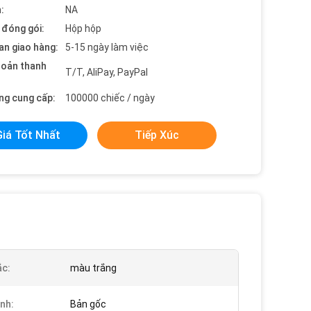
:
NA
t đóng gói:
Hộp hộp
an giao hàng:
5-15 ngày làm việc
hoản thanh
T/T, AliPay, PayPal
ng cung cấp:
100000 chiếc / ngày
Giá Tốt Nhất
Tiếp Xúc
c:
màu trắng
ính:
Bản gốc