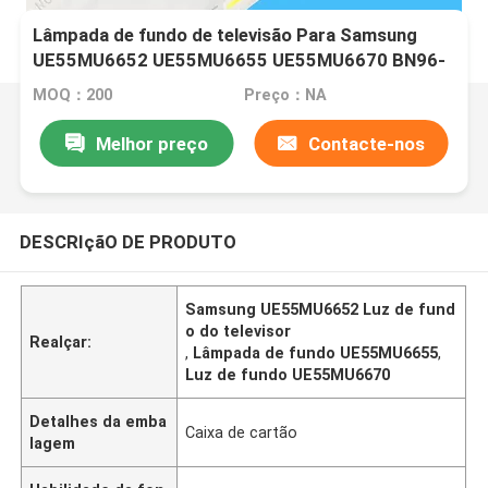
Lâmpada de fundo de televisão Para Samsung
UE55MU6652 UE55MU6655 UE55MU6670 BN96-
39601A BN96-39602A V6ER-550SMA-LED66-R2
MOQ：200
Preço：NA
Melhor preço
Contacte-nos
DESCRIçãO DE PRODUTO
Samsung UE55MU6652 Luz de fund
o do televisor
Realçar:
,
Lâmpada de fundo UE55MU6655
,
Luz de fundo UE55MU6670
Detalhes da emba
Caixa de cartão
lagem