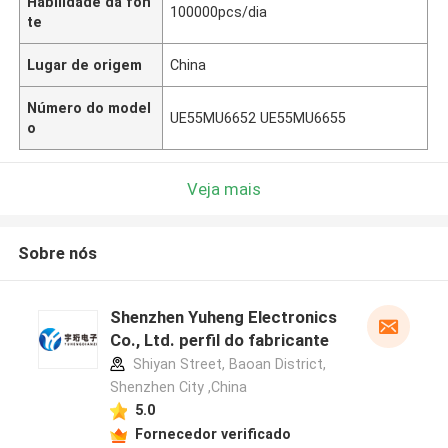
Habilidade da fon
100000pcs/dia
te
Lugar de origem
China
Número do model
UE55MU6652 UE55MU6655
o
Veja mais
Sobre nós
Shenzhen Yuheng Electronics
Co., Ltd. perfil do fabricante
Shiyan Street, Baoan District,
Shenzhen City ,China
5.0
Fornecedor verificado