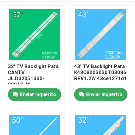
32' TV Backlight Para
43' TV Backlight Para
CANTV
K43C8003030T03086C9-
JL.D32051330-
REV1.2W 43ce1271d1
020AS-M
32HR332M05A1 V3
Enviar inquérito
Enviar inquérito
Casa
4D-LE3202-YC1P0Z1
Produtos
Vídeos