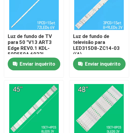
Sobre nós
Excursão da fábrica
Luz de fundo de TV
Luz de fundo de
para 50 "V13 ART3
televisão para
Edge REV0.1 KDL-
LED315D8-ZC14-03
50R550A 6922L-
((A)
Controle da qualidade
0083A 6916L1291A
315D3503V1W4C1BX2-
Enviar inquérito
Enviar inquérito
55917M
30331509207
Contacte-nos
Notícia
Peça umas citações
Iluminação de fundo de TV LED