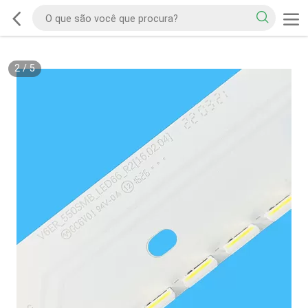
2
/
5