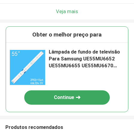
Veja mais
Obter o melhor preço para
Lâmpada de fundo de televisão
Para Samsung UE55MU6652
UE55MU6655 UE55MU6670
BN96-39601A BN96-39602A
V6ER-550SMA-LED66-R2
Continue
Produtos recomendados