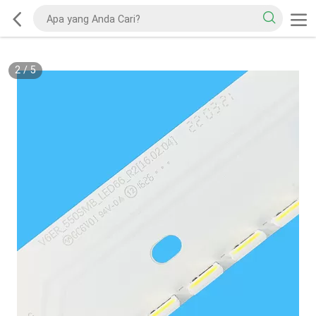
2
/
5