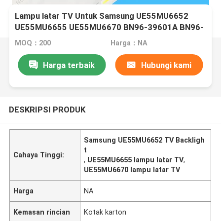
Lampu latar TV Untuk Samsung UE55MU6652
UE55MU6655 UE55MU6670 BN96-39601A BN96-
39602A V6ER-550SMA-LED66-R2
MOQ：200
Harga：NA
Harga terbaik
Hubungi kami
DESKRIPSI PRODUK
Samsung UE55MU6652 TV Backligh
t
Cahaya Tinggi:
,
UE55MU6655 lampu latar TV
,
UE55MU6670 lampu latar TV
Harga
NA
Kemasan rincian
Kotak karton