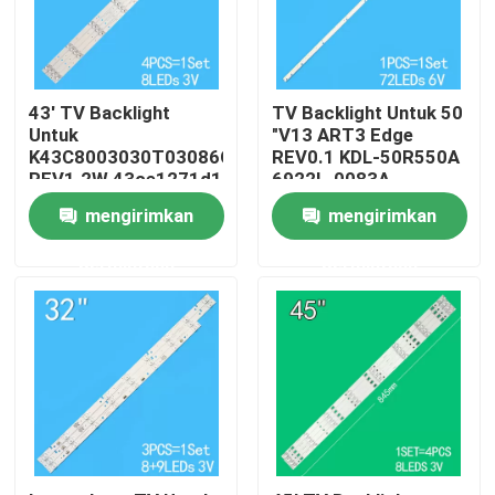
Tentang kami
43' TV Backlight
TV Backlight Untuk 50
Tur Pabrik
Untuk
"V13 ART3 Edge
K43C8003030T03086C9-
REV0.1 KDL-50R550A
REV1.2W 43ce1271d1
6922L-0083A
6916L1291A
Kontrol kualitas
mengirimkan
mengirimkan
permintaan
permintaan
Hubungi kami
Berita
Permintaan Penawaran
Lampu latar TV LED