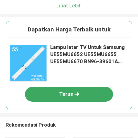
Lihat Lebih
Dapatkan Harga Terbaik untuk
Lampu latar TV Untuk Samsung
UE55MU6652 UE55MU6655
UE55MU6670 BN96-39601A
BN96-39602A V6ER-550SMA-
LED66-R2
Terus
Rekomendasi Produk