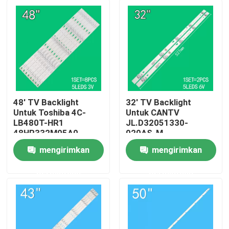
48' TV Backlight
32' TV Backlight
Untuk Toshiba 4C-
Untuk CANTV
LB480T-HR1
JL.D32051330-
48HR332M05A0
020AS-M
48D15005 48L25EBC
32HR332M05A1 V3
mengirimkan
mengirimkan
48L26CMC 48L2600C
4D-LE3202-YC1P0Z1
Rumah
48L2500C
permintaan
permintaan
Produk
video