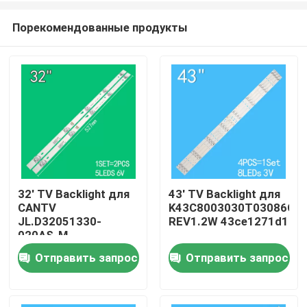
Порекомендованные продукты
32' TV Backlight для
43' TV Backlight для
CANTV
K43C8003030T03086C9-
Дом
JL.D32051330-
REV1.2W 43ce1271d1
020AS-M
32HR332M05A1 V3
Отправить запрос
Отправить запрос
Продукты
4D-LE3202-YC1P0Z1
Видео