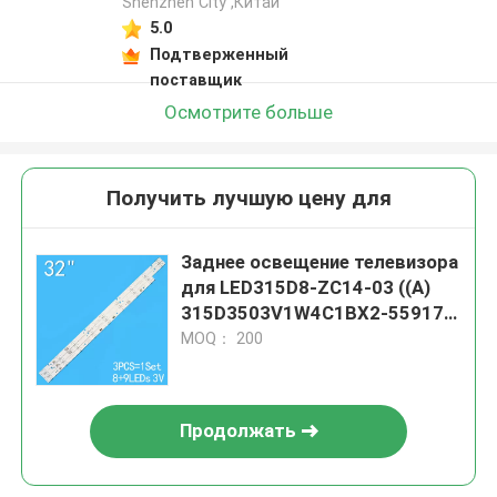
Shenzhen City ,Китай
5.0
Подтверженный
поставщик
Осмотрите больше
Получить лучшую цену для
Заднее освещение телевизора
для LED315D8-ZC14-03 ((A)
315D3503V1W4C1BX2-55917M
30331509207
MOQ： 200
Продолжать