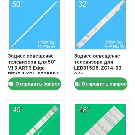
О нас
Путешествие фабрики
Проверка качества
Заднее освещение
Заднее освещение
телевизора для 50"
телевизора для
V13 ART3 Edge
LED315D8-ZC14-03
REV0.1 KDL-50R550A
((A)
Свяжитесь мы
6922L-0083A
315D3503V1W4C1BX2-
Отправить запрос
Отправить запрос
6916L1291A
55917M
30331509207
Новости
Спросите цитату
Заднее освещение телевизоров на светодиодных б