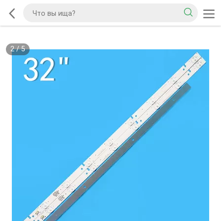
2
/
5