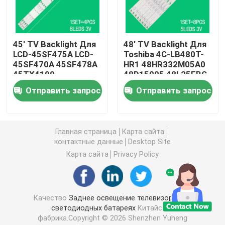
Приведенный осветите прокладку контржурным св
45' TV Backlight Для
48' TV Backlight Для
LCD-45SF475A LCD-
Toshiba 4C-LB480T-
Заднее освещение телевизора LG
45SF470A 45SF478A
HR1 48HR332M05A0
45TX4100
48D15005 48L25EBC
3P45UM003 A0
48L26CMC 48L2600C
Подсветка телевизора Samsung
Отправить запрос
Отправить запрос
3P45UM001 A9
48L2500C
ECHOM-0345UM002
3P45UM001
Заднее освещение SONY TV
Главная страница
Карта сайта
контактные данные
Desktop Site
Подсветка телевизора TOSHIBA
Карта сайта
Privacy Policy
Заднее освещение телевизора TCL
Качество
Заднее освещение телевизоров на
светодиодных батареях
Китайская
Заднее освещение Вестела
фабрика.Copyright © 2026 Shenzhen Yuheng