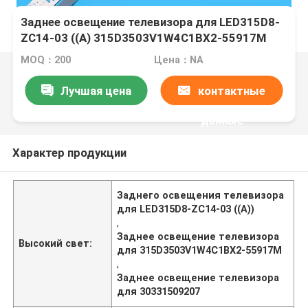
Заднее освещение телевизора для LED315D8-
ZC14-03 ((A) 315D3503V1W4C1BX2-55917M
30331509207
MOQ：200
Цена：NA
Лучшая цена
контактные
данные
Характер продукции
Заднего освещения телевизора
для LED315D8-ZC14-03 ((A))
,
Заднее освещение телевизора
Высокий свет:
для 315D3503V1W4C1BX2-55917M
,
Заднее освещение телевизора
для 30331509207