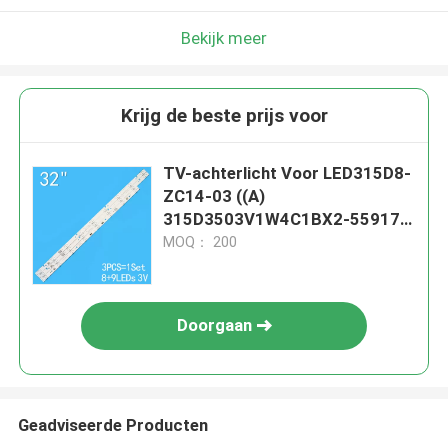
Bekijk meer
Krijg de beste prijs voor
TV-achterlicht Voor LED315D8-
ZC14-03 ((A)
315D3503V1W4C1BX2-55917M
30331509207
MOQ： 200
Doorgaan
Geadviseerde Producten