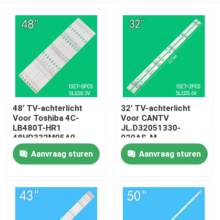
48' TV-achterlicht
32' TV-achterlicht
Voor Toshiba 4C-
Voor CANTV
LB480T-HR1
JL.D32051330-
48HR332M05A0
020AS-M
48D15005 48L25EBC
32HR332M05A1 V3
Aanvraag sturen
Aanvraag sturen
Huis
48L26CMC 48L2600C
4D-LE3202-YC1P0Z1
48L2500C
Producten
Video's