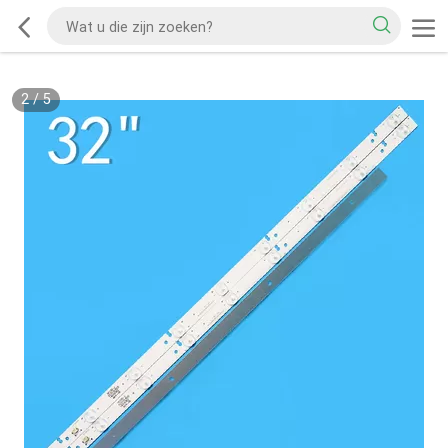
2
/
5