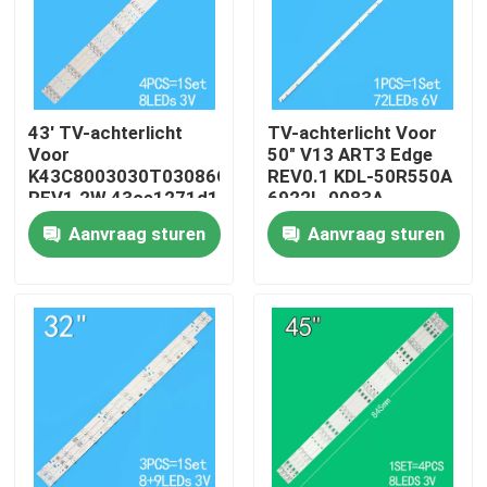
Ongeveer ons
Fabrieksreis
43' TV-achterlicht
TV-achterlicht Voor
Voor
50" V13 ART3 Edge
K43C8003030T03086C9-
REV0.1 KDL-50R550A
REV1.2W 43ce1271d1
6922L-0083A
Kwaliteitscontrole
6916L1291A
Aanvraag sturen
Aanvraag sturen
Contacteer ons
Nieuws
Verzoek om een Citaat
Achterlicht van LED-tv's