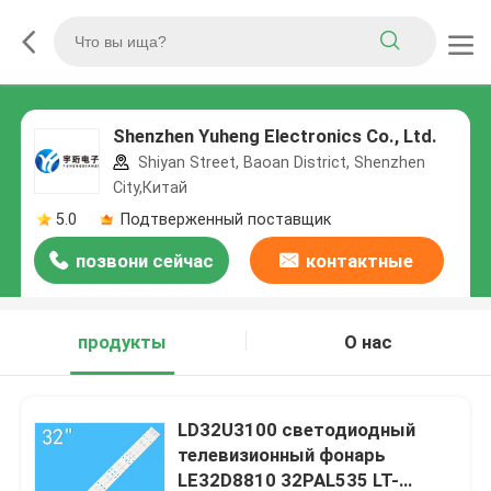
Shenzhen Yuheng Electronics Co., Ltd.
Shiyan Street, Baoan District, Shenzhen
City,Китай
5.0
Подтверженный поставщик
позвони сейчас
контактные
данные
продукты
О нас
LD32U3100 светодиодный
телевизионный фонарь
LE32D8810 32PAL535 LT-