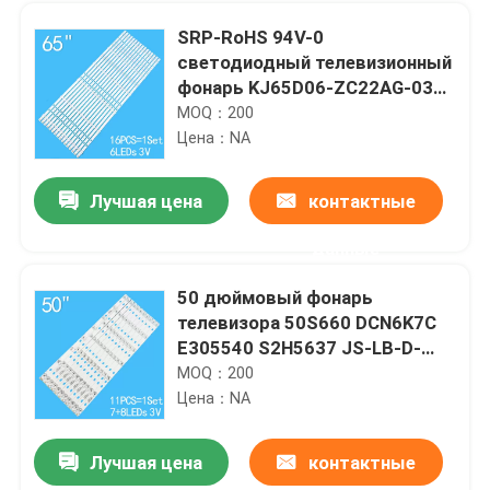
SRP-RoHS 94V-0
светодиодный телевизионный
фонарь KJ65D06-ZC22AG-03
6S1P 65D3AS6CX62412
MOQ：200
Цена：NA
Лучшая цена
контактные
данные
50 дюймовый фонарь
телевизора 50S660 DCN6K7C
Дом
E305540 S2H5637 JS-LB-D-
JP5030-A71DBAD
MOQ：200
Цена：NA
Продукты
Лучшая цена
контактные
LED48EC520UA LED48K300U 48K220PW
Видео