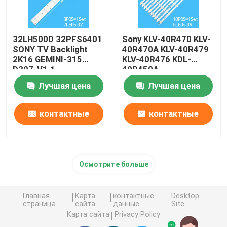
32LH500D 32PFS6401
Sony KLV-40R470 KLV-
SONY TV Backlight
40R470A KLV-40R479
2K16 GEMINI-315
KLV-40R476 KDL-
D307-V1.1
40R450A
1B8540000EB0
Лучшая цена
Лучшая цена
контактные
контактные
данные
данные
Осмотрите больше
Главная
Карта
контактные
Desktop
страница
сайта
данные
Site
Карта сайта
Privacy Policy