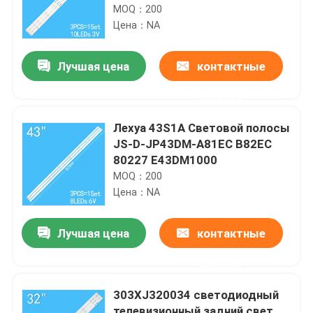
32C461 LE32B8000T
MOQ：200
Цена：NA
Лучшая цена
контактные
данные
Лехуа 43S1A Световой полосы
JS-D-JP43DM-A81EC B82EC
80227 E43DM1000
MOQ：200
Цена：NA
Лучшая цена
контактные
данные
303XJ320034 светодиодный
телевизионный задний свет