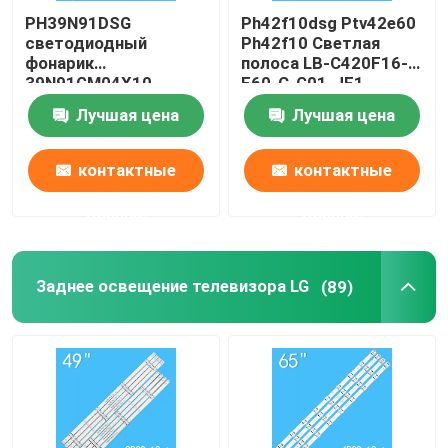
PH39N91DSG
Ph42f10dsg Ptv42e60
светодиодный
Ph42f10 Светлая
фонарик
полоса LB-C420F16-
39N91GM04X10-
E60-C-G01-JF1
C0033 CJ
Лучшая цена
Лучшая цена
1.30.139N91007R V0
контактные
контактные
данные
данные
Заднее освещение телевизора LG
(89)