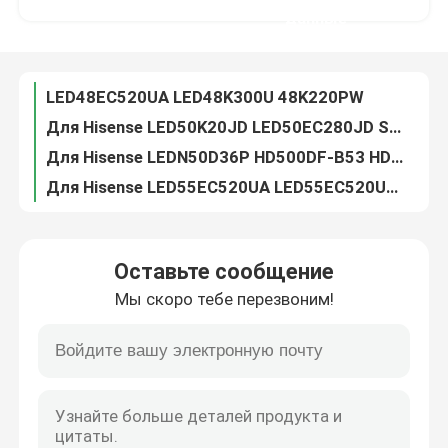
Для Hisense LED50K20JD LED50EC280JD SVH500A22-REV05-6LED-131113 световой столб
данные
Для Hisense LEDN50D36P HD500DF-B53 HD500DF-B54 RSAG7.820.6660 Светлая полоса
О нас
Для Hisense LED55EC520UA LED55EC520US SAMSUNG-2015CHI550-B81-3228 Световой столб
Для Hisense 55H8C HD500DU-B52 H55m3300 H55M3000 HD550M3U51-TA световой полосы
Путешествие фабрики
Для MS-L0892 ASP.D42-12S1P-2835-11A TX-T8842 световой полосы
Для Hisense JL.D65061330-003FS-M светодиодные световые ленты 65H6E
Проверка качества
LG Innotek 32 дюймовый NDF UDULED0GS038 32PFL4509 F8 32W8S1P Rgb Led TV Backlight
GC315D07-ZC14F-02 303GC315038/9 IC-A-HWBC32D216A 32PFL3042/T3 Световая полоса
Свяжитесь мы
Для телевизора JL.D55081330-003FS-M_V03 55V1A-J HZ55A51 HE55A55 H55E3A-Y
Оставьте сообщение
для JS-D-JP50DM-101EC ((81112) R72-50D04-024 94V-0 E125436JF-AL
Мы скоро тебе перезвоним!
для CRH-A323030020759HREV1.0 Ph32E20DSGWA 32LH500B-UA HV320WHB-N81
Новости
60HR332M05A0 TV Backlight V4 60D1600 JL.D60051330-020CS-M 60R70 60U2100
LG Lnn0tek V6 32INCH Led Strip для телевизора HD L-TYPE KLV-32EX310 3660L-0386
Спросите цитату
Для TC416-F2404 ((L) -UA-LA4 TC416-F2404 ((R) -UA-LA4 световой полосы
Для световой полосы V315H3-LE2-TREF3
Заднее освещение телевизоров на светодиодных б