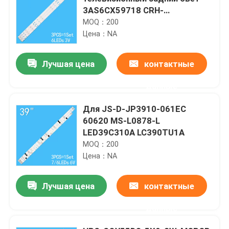
3AS6CX59718 CRH-
K323535T03064CA-Rev1.1
MOQ：200
XJ320M06 LED32C8
Цена：NA
Лучшая цена
контактные
данные
Для JS-D-JP3910-061EC
60620 MS-L0878-L
LED39C310A LC390TU1A
MOQ：200
Цена：NA
Лучшая цена
контактные
данные