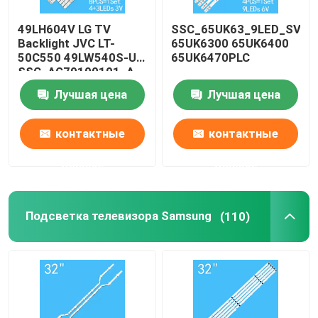
49LH604V LG TV
SSC_65UK63_9LED_SVL6
Backlight JVC LT-
65UK6300 65UK6400
50C550 49LW540S-UF
65UK6470PLC
SSC_AG79100101_A
Лучшая цена
Лучшая цена
контактные
контактные
данные
данные
Подсветка телевизора Samsung
(110)