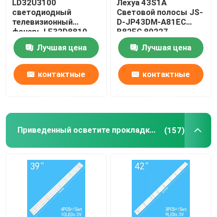
LD32U3100
Лехуа 43S1A
светодиодный
Световой полосы JS-
телевизионный
D-JP43DM-A81EC
Заднее освещение телевизора Skyworth
фонарь LE32D8810
B82EC 80227
32PAL535 LT-32C461
E43DM1000
Лучшая цена
Лучшая цена
LE32B8000T
Подсветка телевизора Philips
контактные
контактные
Заднее освещение Haier TV
данные
данные
Заднее освещение XiaoMi
Приведенный осветите прокладку контржурным светом
(157)