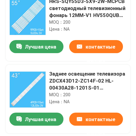
HRS-SQY55D3-5X9-2W-MCPCB
светодиодный телевизионный
фонарь 12MM-V1 HV550QUB
F5A KROMS
MOQ：200
Цена：NA
Лучшая цена
контактные
данные
Заднее освещение телевизора
ZDCX43D12-ZC14F-02 HL-
00430A28-1201S-01
CX430M02 CX430DLEDM
MOQ：200
LC430DUY-SHA1
Цена：NA
Лучшая цена
контактные
данные