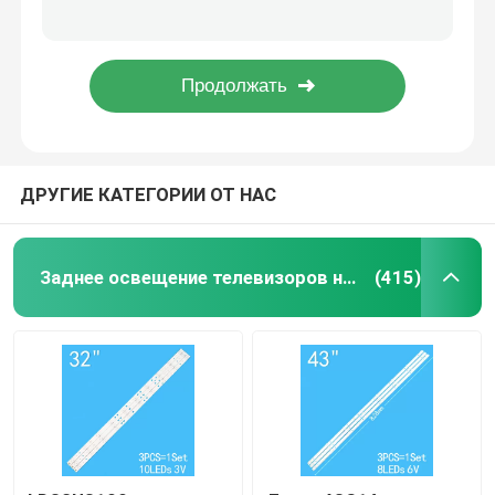
Для TOT32LB LED7020 V0.2 67-728810-0A0 ZM4C-LB320T-ZM3 световой ленты
Для RF-BS400E32-0901S-06 T40D17SF-01B LED40S26 C400F14-E8-C ECHOM-40DF
Приведенный осветите прокладку контржурным св
Для MC-39A/4272 Mingcai HYUNDAI H40K CC02385D671V07 MS-L2025 V2
Для CY-65D15M-3030-36V-300MA MS-L1759 V2 8D65-DAWR-A33612A
Заднее освещение телевизора LG
ДРУГИЕ КАТЕГОРИИ ОТ НАС
Подсветка телевизора Samsung
Заднее освещение SONY TV
Заднее освещение телевизоров на светодиодных батареях
(415)
Подсветка телевизора TOSHIBA
Заднее освещение телевизора TCL
Заднее освещение Вестела