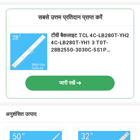
सबसे उत्तम प्रतिदान प्राप्त करें
टीवी बैकलाइट TCL 4C-LB280T-YH2
4C-LB280T-YH1 3 T0T-
28B2550-3030C-5S1P
H28V9900 H28VPP00 006-
P2K2071A के लिए
जारी रखें
अनुशंसित उत्पाद