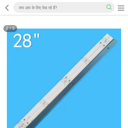
2
/
5