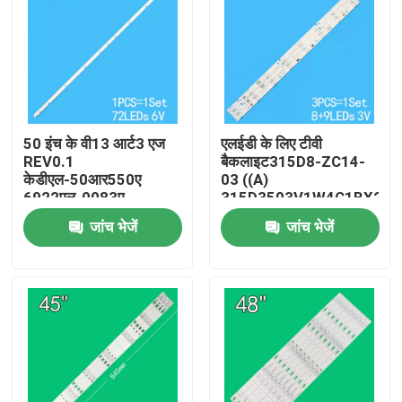
50 इंच के वी13 आर्ट3 एज
एलईडी के लिए टीवी
REV0.1
बैकलाइट315D8-ZC14-
केडीएल-50आर550ए
03 ((A)
6922एल-0083ए
315D3503V1W4C1BX2-
6916एल1291ए के लिए
55917M
जांच भेजें
जांच भेजें
टीवी बैकलाइट
30331509207
घर
उत्पादों
वीडियो