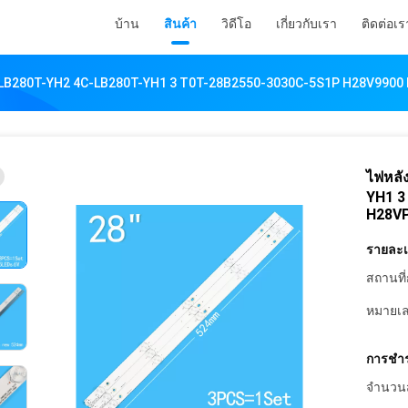
บ้าน
สินค้า
วิดีโอ
เกี่ยวกับเรา
ติดต่อเร
 4C-LB280T-YH2 4C-LB280T-YH1 3 T0T-28B2550-3030C-5S1P H28V990
ไฟหลั
YH1 3
H28VP
รายละเอ
สถานที่
หมายเล
การชำร
จำนวนสั่