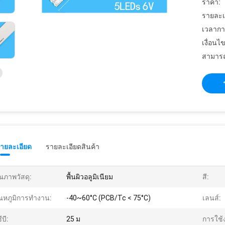
ราคา:
รายละเ
เวลากา
เงื่อนไ
สามารถ
รายละเอียด
รายละเอียดสินค้า
ณภาพวัสดุ:
พื้นผิวอลูมิเนียม
สี:
ณหภูมิการทํางาน:
-40~60°C (PCB/Tc < 75°C)
เลนส์:
ีบี:
25 ม
การใช้