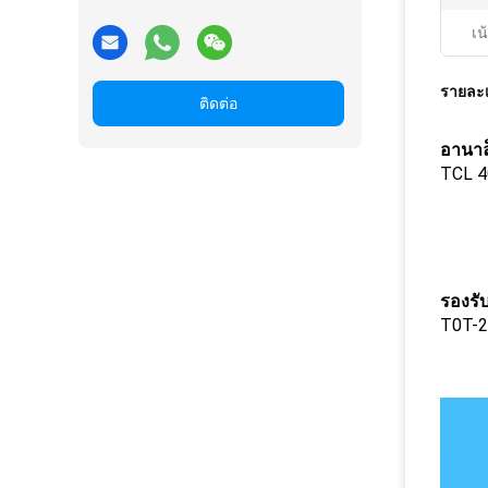
เน
รายละเ
ติดต่อ
อานาล
TCL 4
รองรับ
T0T-