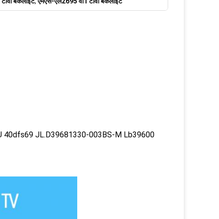
टीवी बैकलाइट
,
एमएस-एल2695 वी1 टीवी बैकलाइट
U 40dfs69 JL.D39681330-003BS-M Lb39600