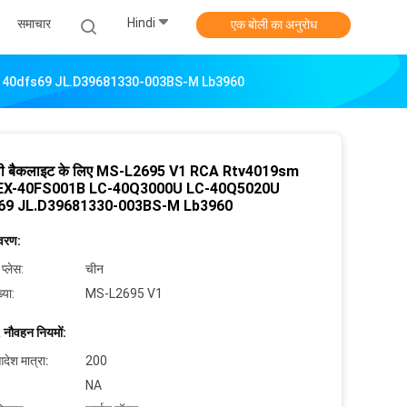
Hindi
समाचार
एक बोली का अनुरोध
0U 40dfs69 JL.D39681330-003BS-M Lb3960
वी बैकलाइट के लिए MS-L2695 V1 RCA Rtv4019sm
EX-40FS001B LC-40Q3000U LC-40Q5020U
69 JL.D39681330-003BS-M Lb3960
िवरण:
 प्लेस:
चीन
्या:
MS-L2695 V1
 नौवहन नियमों:
देश मात्रा:
200
NA