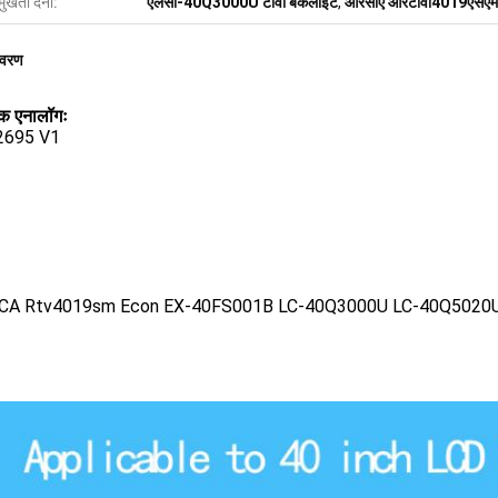
मुखता देना:
एलसी-40Q3000U टीवी बैकलाइट
,
आरसीए आरटीवी4019एसएम 
िवरण
क एनालॉगः
2695 V1
CA Rtv4019sm Econ EX-40FS001B LC-40Q3000U LC-40Q5020