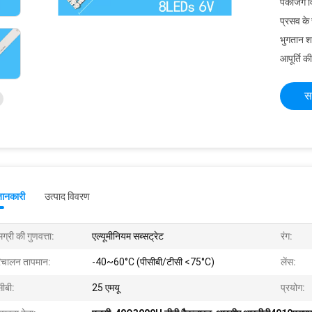
पैकेजिंग 
प्रसव के
भुगतान शर्त
आपूर्ति की
स
जानकारी
उत्पाद विवरण
ग्री की गुणवत्ता:
एल्यूमीनियम सब्सट्रेट
रंग:
िचालन तापमान:
-40~60°C (पीसीबी/टीसी <75°C)
लेंस:
सीबी:
25 एमयू
प्रयोग: