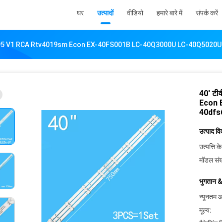
घर
उत्पादों
वीडियो
हमारे बारे में
संपर्क करें
S-L2695 V1 RCA Rtv4019sm Econ EX-40FS001B LC-40Q3000U LC-40Q502
40' टी
Econ 
40dfs
उत्पाद व
उत्पत्ति के
मॉडल संख
भुगतान &
न्यूनतम आ
मूल्य: