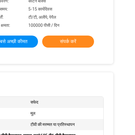
विवरण:
कार्टन बॉक्स
 समय:
5-15 कार्यदिवस
ें:
टी/टी, अलीपे, पेपैल
 क्षमता:
100000 पीसी / दिन
बसे अच्छी कीमत
संपर्क करें
सफेद
मूल
टीवी की मरम्मत या प्रतिस्थापन