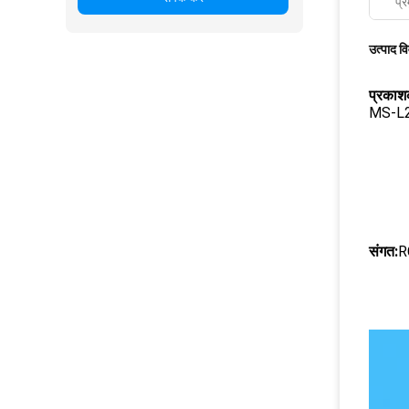
प्र
उत्पाद व
प्रकाश
MS-L
संगत:
R