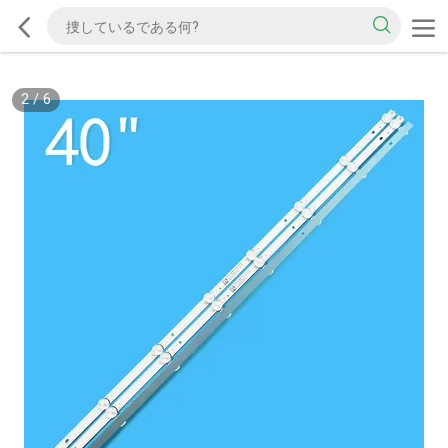
2
/
6