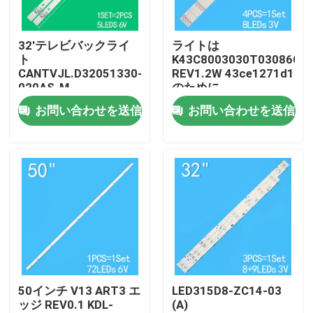
私達について
32'テレビバックライ
ライトは
ト
K43C8003030T03086C9-
CANTVJL.D32051330-
REV1.2W 43ce1271d1
工場旅行
020AS-M
のために
32HR332M05A1 V3
お問い合わせを送信
お問い合わせを送信
4D-LE3202-YC1P0Z1
品質管理
私達に連絡しなさい
ニュース
引用を要求しなさい
50インチ V13 ART3 エ
LED315D8-ZC14-03
ッジ REV0.1 KDL-
(A)
LEDテレビのバックライト