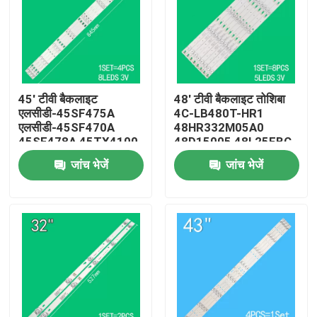
45' टीवी बैकलाइट
48' टीवी बैकलाइट तोशिबा
एलसीडी-45SF475A
4C-LB480T-HR1
एलसीडी-45SF470A
48HR332M05A0
45SF478A 45TX4100
48D15005 48L25EBC
3P45UM003 A0
48L26CMC 48L2600C
जांच भेजें
जांच भेजें
3P45UM001 A9
48L2500C के लिए
ECHOM-0345UM002
3P45UM001 के लिए
घर
उत्पादों
वीडियो