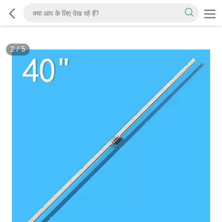
2
/
5