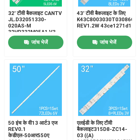
32' टीवी बैकलाइट CANTV
43' टीवी बैकलाइट के लिए
हमारे बारे में
JL.D32051330-
K43C8003030T03086C9-
020AS-M
REV1.2W 43ce1271d1
32HR332M05A1 V3
कारखाना भ्रमण
4D-LE3202-YC1P0Z1
जांच भेजें
जांच भेजें
के लिए
गुणवत्ता नियंत्रण
संपर्क करें
समाचार
एक उद्धरण का अनुरोध करें
50 इंच के वी13 आर्ट3 एज
एलईडी के लिए टीवी
REV0.1
बैकलाइट315D8-ZC14-
केडीएल-50आर550ए
03 ((A)
एलईडी टीवी बैकलाइट