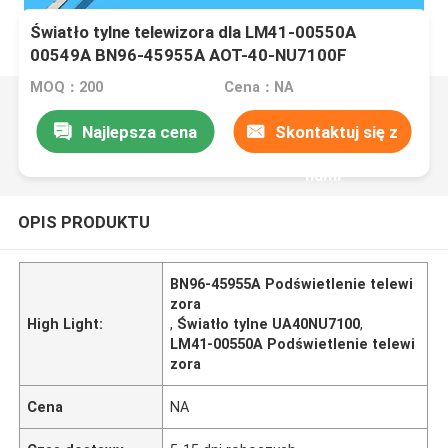
Światło tylne telewizora dla LM41-00550A
00549A BN96-45955A AOT-40-NU7100F
UA40NU7300J UA40NU7100 UE40NU7100
MOQ：200
Cena：NA
NU7100
Najlepsza cena
Skontaktuj się z
nami
OPIS PRODUKTU
BN96-45955A Podświetlenie telewi
zora
High Light:
,
Światło tylne UA40NU7100
,
LM41-00550A Podświetlenie telewi
zora
Cena
NA