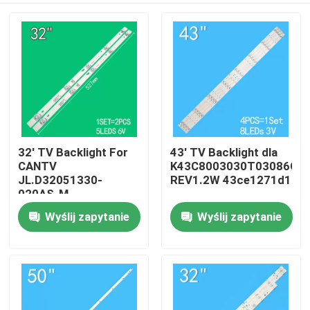
32' TV Backlight For
43' TV Backlight dla
CANTV
K43C8003030T03086C9-
JL.D32051330-
REV1.2W 43ce1271d1
020AS-M
32HR332M05A1 V3
Wyślij zapytanie
Wyślij zapytanie
Dom
4D-LE3202-YC1P0Z1
Produkty
wideo