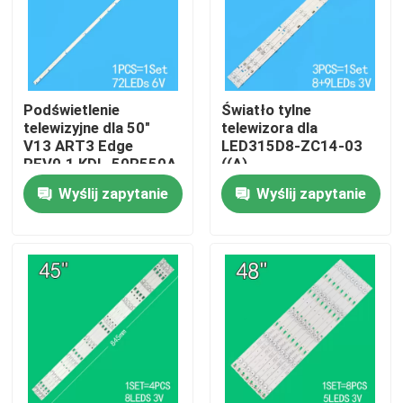
O nas
Wycieczka po fabryce
Podświetlenie
Światło tylne
telewizyjne dla 50"
telewizora dla
V13 ART3 Edge
LED315D8-ZC14-03
REV0.1 KDL-50R550A
((A)
Kontrola jakości
6922L-0083A
315D3503V1W4C1BX2-
Wyślij zapytanie
Wyślij zapytanie
6916L1291A
55917M
30331509207
Skontaktuj się z nami
Aktualności
Poprosić o wycenę
Podświetlenie telewizora LED