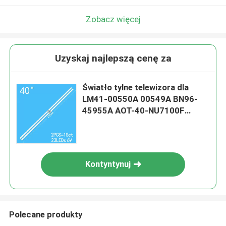
Zobacz więcej
Uzyskaj najlepszą cenę za
Światło tylne telewizora dla
LM41-00550A 00549A BN96-
45955A AOT-40-NU7100F
UA40NU7300J UA40NU7100
UE40NU7100 NU7100
Kontyntynuj
Polecane produkty