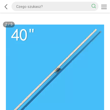
2
/
5