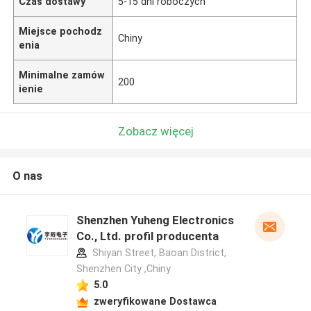
Czas dostawy
5-15 dni roboczych
Miejsce pochodz
Chiny
enia
Minimalne zamów
200
ienie
Zobacz więcej
O nas
Shenzhen Yuheng Electronics
Co., Ltd. profil producenta
Shiyan Street, Baoan District,
Shenzhen City ,Chiny
5.0
zweryfikowane Dostawca