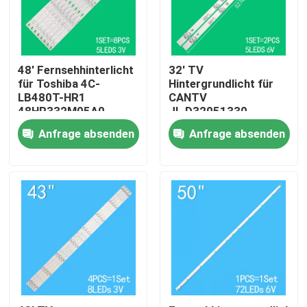
Über uns
48' Fernsehhinterlicht
32' TV
Fabrik-Ausflug
für Toshiba 4C-
Hintergrundlicht für
LB480T-HR1
CANTV
48HR332M05A0
JL.D32051330-
48D15005 48L25EBC
020AS-M
Qualitätskontrolle
Anfrage absenden
Anfrage absenden
48L26CMC 48L2600C
32HR332M05A1 V3
48L2500C
4D-LE3202-YC1P0Z1
Treten Sie mit uns in Verbindung
Nachrichten
Fordern Sie ein Zitat
LED-TV-Hintergrundbeleuchtung