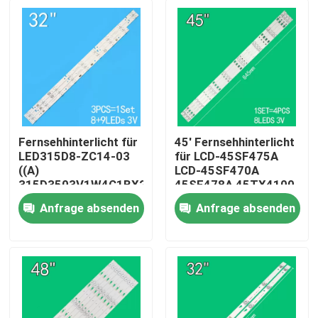
Fernsehhinterlicht für
45' Fernsehhinterlicht
LED315D8-ZC14-03
für LCD-45SF475A
((A)
LCD-45SF470A
315D3503V1W4C1BX2-
45SF478A 45TX4100
55917M
3P45UM003 A0
Anfrage absenden
Anfrage absenden
30331509207
3P45UM001 A9
Haus
ECHOM-0345UM002
3P45UM001
Produkte
Videos