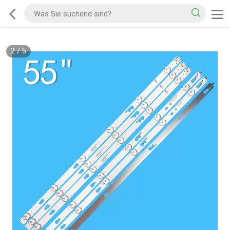
2
/
5