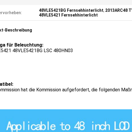
48VLE5421BG Fernsehhinterlicht
,
2013ARC48 TV
rvorheben:
48VLE5421 Fernsehhinterlicht
kt-Beschreibung
ga für Beleuchtung:
E5421 48VLE5421BG LSC 480HN03
tibel:
ommission hat die Kommission aufgefordert, die folgenden Maß