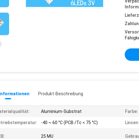
Verpa
Inform
Lieferz
Zahlun
Versor
Fähigke
informationen
Produkt-Beschreibung
terialqualität:
Aluminium-Substrat
Farbe:
triebstemperatur:
-40 ~ 60 °C (PCB /Tc < 75 °C)
Linsen
CB:
25 MU
Gebra