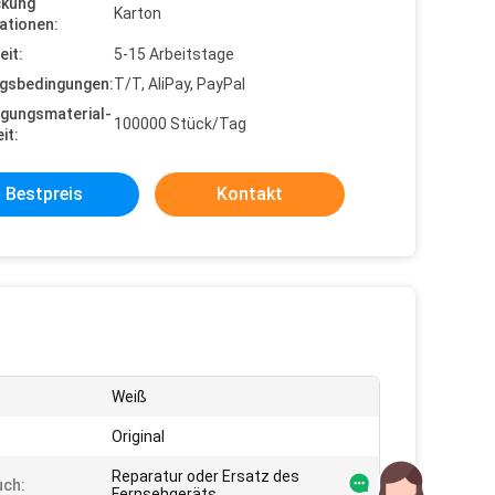
ckung
Karton
ationen:
eit:
5-15 Arbeitstage
gsbedingungen:
T/T, AliPay, PayPal
gungsmaterial-
100000 Stück/Tag
it:
Bestpreis
Kontakt
Weiß
:
Original
Reparatur oder Ersatz des
uch:
Fernsehgeräts