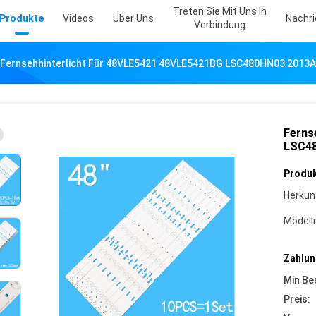
Treten Sie Mit Uns In
Produkte
Videos
Über Uns
Nachr
Verbindung
Fernsehhinterlicht Für 48VLE5421 48VLE5421BG LSC480HN03 2013A
Ferns
LSC48
Produk
Herkun
Model
Zahlun
Min Be
Preis: