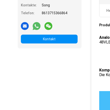
Kontakte:
Song
He
Telefon:
8613715366864
Produ
Analo
Kontakt
48VL
Kompa
Die K