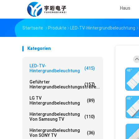
Haus
Startseite
Produkte
LED-TV-Hintergrundbeleuchtung
Kategorien
LED-TV-
(415)
Hintergrundbeleuchtung
Geführter
(157)
Hintergrundbeleuchtungsstreife...
LG TV
(89)
Hintergrundbeleuchtung
Hintergrundbeleuchtung
(110)
Von Samsung TV
Hintergrundbeleuchtung
(36)
Von SONY TV