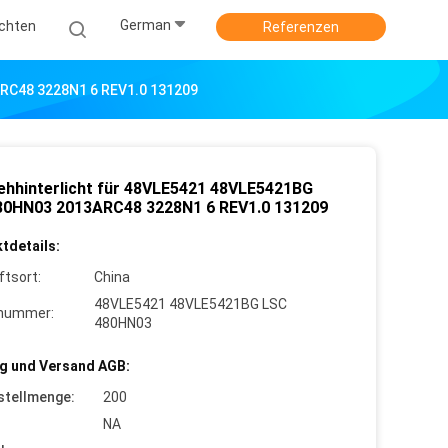
German
ichten
Referenzen
RC48 3228N1 6 REV1.0 131209
ehhinterlicht für 48VLE5421 48VLE5421BG
0HN03 2013ARC48 3228N1 6 REV1.0 131209
tdetails:
ftsort:
China
48VLE5421 48VLE5421BG LSC
lnummer:
480HN03
g und Versand AGB:
stellmenge:
200
NA