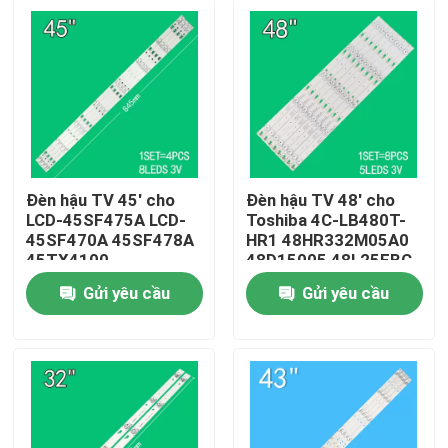
Đèn hậu TV 45' cho
Đèn hậu TV 48' cho
LCD-45SF475A LCD-
Toshiba 4C-LB480T-
45SF470A 45SF478A
HR1 48HR332M05A0
45TX4100
48D15005 48L25EBC
3P45UM003 A0
48L26CMC 48L2600C
Gửi yêu cầu
Gửi yêu cầu
3P45UM001 A9
48L2500C
Trang chủ
ECHOM-0345UM002
3P45UM001
Các sản phẩm
video