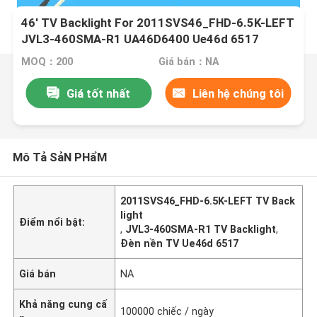
46' TV Backlight For 2011SVS46_FHD-6.5K-LEFT
JVL3-460SMA-R1 UA46D6400 Ue46d 6517
MOQ：200
Giá bán：NA
Giá tốt nhất
Liên hệ chúng tôi
Mô Tả SảN PHẩM
2011SVS46_FHD-6.5K-LEFT TV Back
light
Điểm nổi bật:
,
JVL3-460SMA-R1 TV Backlight
,
Đèn nền TV Ue46d 6517
Giá bán
NA
Khả năng cung cấ
100000 chiếc / ngày