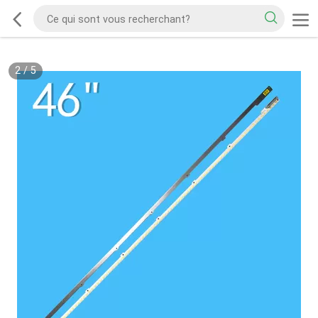
2
/
5