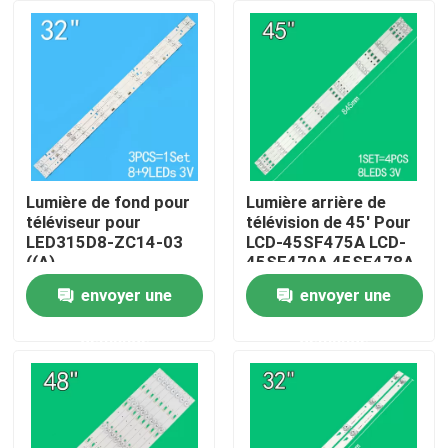
Au sujet de nous
Visite d'usine
Contrôle de qualité
Lumière de fond pour
Lumière arrière de
téléviseur pour
télévision de 45' Pour
LED315D8-ZC14-03
LCD-45SF475A LCD-
Contactez-nous
((A)
45SF470A 45SF478A
315D3503V1W4C1BX2-
45TX4100
envoyer une
envoyer une
55917M
3P45UM003 A0
Nouvelles
30331509207
3P45UM001 A9
demande
demande
ECHOM-0345UM002
3P45UM001
Demandez une citation
rétroéclairage pour téléviseurs à LED