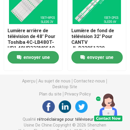
Bande menée de contre-jour
Lumière arrière de
Lumière de fond de
Lumière arrière LG TV
télévision de 48' Pour
télévision 32' Pour
Toshiba 4C-LB480T-
CANTV
HR1 48HR332M05A0
JL.D32051330-
Le rétroéclairage du téléviseur Samsung
48D15005 48L25EBC
020AS-M
envoyer une
envoyer une
48L26CMC 48L2600C
32HR332M05A1 V3
48L2500C
4D-LE3202-YC1P0Z1
demande
demande
Lumière arrière de télévision SONY
Aperçu
Au sujet de nous
Contactez-nous
Desktop Site
La rétroéclairage TOSHIBA TV
Plan du site
Privacy Policy
TCL TV rétroéclairage
Qualité
rétroéclairage pour téléviseurs à LED
Lumière de fond Vestel
Usine De Chine.Copyright © 2026 Shenzhen