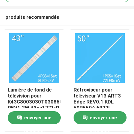
produits recommandés
Lumière de fond de
Rétroviseur pour
Maison
télévision pour
téléviseur V13 ART3
K43C8003030T03086C9-
Edge REV0.1 KDL-
REV1.2W 43ce1271d1
50R550A 6922L-
Produits
0083A 6916L1291A
envoyer une
envoyer une
demande
demande
Vidéos