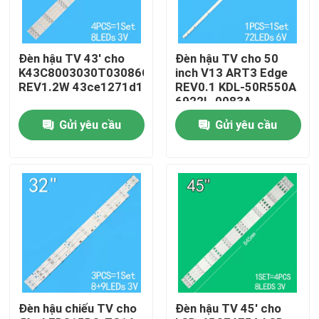
Về chúng tôi
Đèn hậu TV 43' cho
Đèn hậu TV cho 50
K43C8003030T03086C9-
inch V13 ART3 Edge
Tham quan nhà máy
REV1.2W 43ce1271d1
REV0.1 KDL-50R550A
6922L-0083A
6916L1291A
Gửi yêu cầu
Gửi yêu cầu
Kiểm soát chất lượng
Liên hệ chúng tôi
Tin tức
Yêu cầu báo giá
Đèn hậu chiếu TV cho
Đèn hậu TV 45' cho
Đèn hậu chiếu TV LED