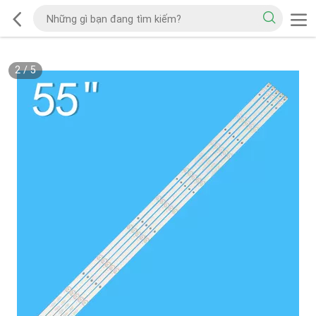
2
/
5