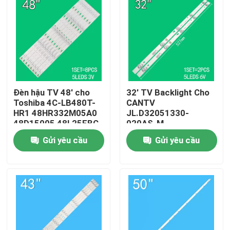
Đèn hậu TV 48' cho
32' TV Backlight Cho
Toshiba 4C-LB480T-
CANTV
HR1 48HR332M05A0
JL.D32051330-
48D15005 48L25EBC
020AS-M
48L26CMC 48L2600C
32HR332M05A1 V3
Gửi yêu cầu
Gửi yêu cầu
48L2500C
4D-LE3202-YC1P0Z1
Trang chủ
Các sản phẩm
video