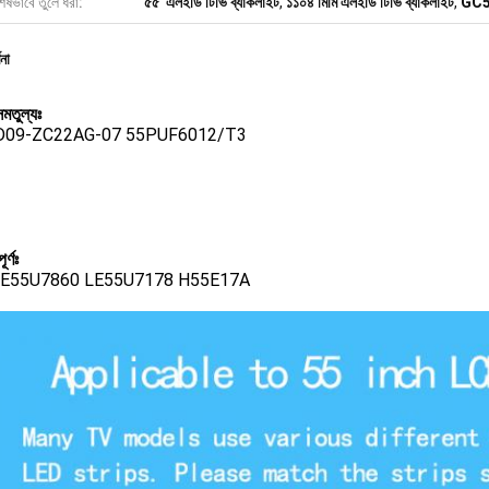
েষভাবে তুলে ধরা:
৫৫' এলইডি টিভি ব্যাকলাইট
,
১১০৪ মিমি এলইডি টিভি ব্যাকলাইট
,
GC5
ণনা
মতুল্যঃ
D09-ZC22AG-07 55PUF6012/T3
ূর্ণঃ
LE55U7860 LE55U7178 H55E17A