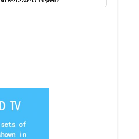
5D09-ZC22AG-07 টিভি ব্যাকলাইট