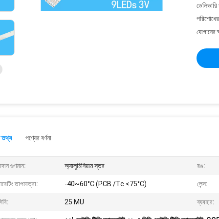
ডেলিভারি 
পরিশোধের 
যোগানের ক
 তথ্য
পণ্যের বর্ণনা
দান গুণমান:
অ্যালুমিনিয়াম স্তর
রঙ:
রেটিং তাপমাত্রা:
-40~60°C (PCB /Tc <75°C)
লেন্স:
িবি:
25 MU
ব্যবহার: