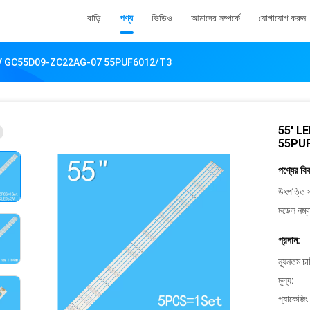
বাড়ি
পণ্য
ভিডিও
আমাদের সম্পর্কে
যোগাযোগ করুন
mm 3V GC55D09-ZC22AG-07 55PUF6012/T3
55' L
55PU
পণ্যের বি
উৎপত্তি স
মডেল নম্ব
প্রদান:
ন্যূনতম চ
মূল্য:
প্যাকেজিং