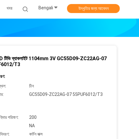
Bengali
খবর
উদ্ধৃতির জন্য আবেদন
ED টিভি ব্যাকলাইট 1104mm 3V GC55D09-ZC22AG-07
F6012/T3
বরণ:
্থল:
চীন
ার:
GC55D09-ZC22AG-07 55PUF6012/T3
াহিদার পরিমাণ:
200
NA
 বিবরণ:
কার্টন বাক্স