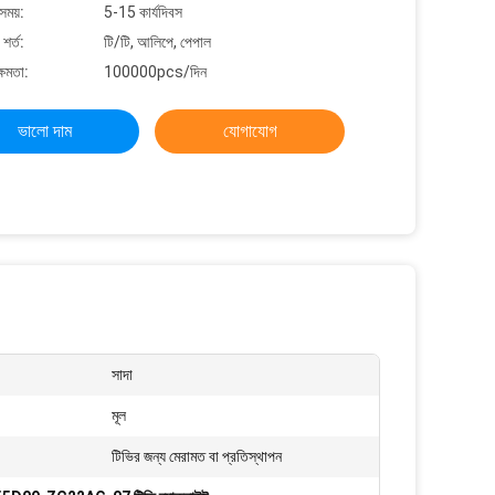
সময়:
5-15 কার্যদিবস
শর্ত:
টি/টি, আলিপে, পেপাল
্ষমতা:
100000pcs/দিন
ভালো দাম
যোগাযোগ
সাদা
মূল
টিভির জন্য মেরামত বা প্রতিস্থাপন