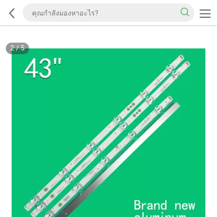
2
/
5