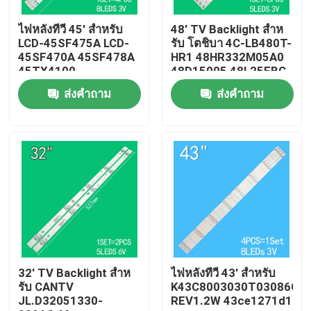
ไฟหลังทีวี 45' สําหรับ
48' TV Backlight สําห
เกี่ยวกับเรา
LCD-45SF475A LCD-
รับ โตชิบา 4C-LB480T-
45SF470A 45SF478A
HR1 48HR332M05A0
45TX4100
48D15005 48L25EBC
ทัวร์โรงงาน
3P45UM003 A0
48L26CMC 48L2600C
ส่งคำถาม
ส่งคำถาม
3P45UM001 A9
48L2500C
ECHOM-0345UM002
3P45UM001
ควบคุมคุณภาพ
ติดต่อเรา
ข่าว
ขอใบเสนอราคา
32' TV Backlight สําห
ไฟหลังทีวี 43' สําหรับ
รับ CANTV
K43C8003030T03086C9-
JL.D32051330-
REV1.2W 43ce1271d1
ไฟหลังทีวี LED