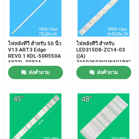
ไฟหลังทีวี สําหรับ 50 นิ้ว
ไฟหลังทีวี สําหรับ
V13 ART3 Edge
LED315D8-ZC14-03
REV0.1 KDL-50R550A
((A)
6922L-0083A
315D3503V1W4C1BX2-
6916L1291A
55917M
ส่งคำถาม
ส่งคำถาม
30331509207
บ้าน
สินค้า
วิดีโอ