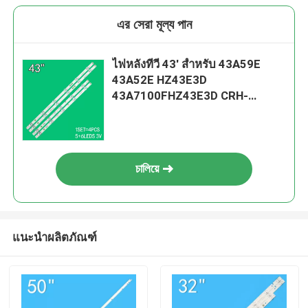
এর সেরা মূল্য পান
ไฟหลังทีวี 43' สําหรับ 43A59E
43A52E HZ43E3D
43A7100FHZ43E3D CRH-
BX55V1U713030T04108CS-
REV12
চালিয়ে
แนะนำผลิตภัณฑ์