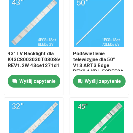
43' TV Backlight dla
Podświetlenie
K43C8003030T03086C9-
telewizyjne dla 50"
REV1.2W 43ce1271d1
V13 ART3 Edge
REV0.1 KDL-50R550A
6922L-0083A
Wyślij zapytanie
Wyślij zapytanie
6916L1291A
Dom
Produkty
wideo