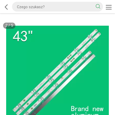
2
/
5