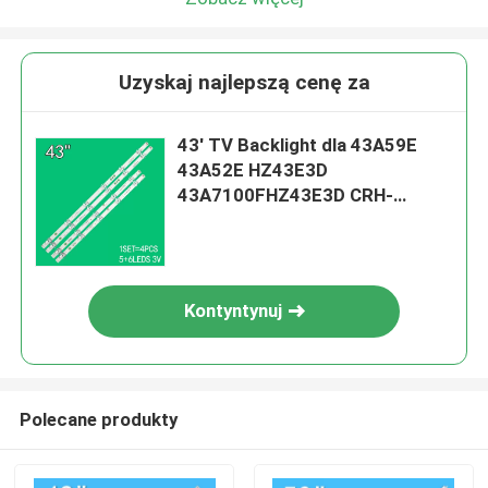
Uzyskaj najlepszą cenę za
43' TV Backlight dla 43A59E
43A52E HZ43E3D
43A7100FHZ43E3D CRH-
BX55V1U713030T04108CS-
REV1.2
Kontyntynuj
Polecane produkty