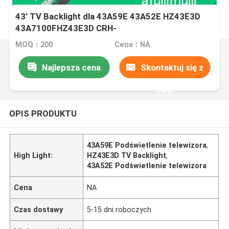
43' TV Backlight dla 43A59E 43A52E HZ43E3D
43A7100FHZ43E3D CRH-
BX55V1U713030T04108CS-REV1.2
MOQ：200
Cena：NA
Najlepsza cena
Skontaktuj się z
nami
OPIS PRODUKTU
43A59E Podświetlenie telewizora
,
High Light:
HZ43E3D TV Backlight
,
43A52E Podświetlenie telewizora
Cena
NA
Czas dostawy
5-15 dni roboczych