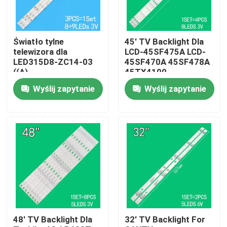
O nas
Światło tylne
45' TV Backlight Dla
telewizora dla
LCD-45SF475A LCD-
Wycieczka po fabryce
LED315D8-ZC14-03
45SF470A 45SF478A
((A)
45TX4100
315D3503V1W4C1BX2-
3P45UM003 A0
Wyślij zapytanie
Wyślij zapytanie
55917M
3P45UM001 A9
Kontrola jakości
30331509207
ECHOM-0345UM002
3P45UM001
Skontaktuj się z nami
Aktualności
Poprosić o wycenę
48' TV Backlight Dla
32' TV Backlight For
Podświetlenie telewizora LED