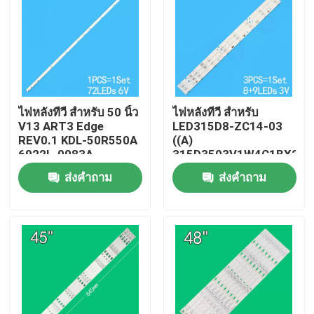
ไฟหลังทีวี สําหรับ 50 นิ้ว
ไฟหลังทีวี สําหรับ
V13 ART3 Edge
LED315D8-ZC14-03
REV0.1 KDL-50R550A
((A)
6922L-0083A
315D3503V1W4C1BX2-
6916L1291A
55917M
ส่งคำถาม
ส่งคำถาม
30331509207
บ้าน
สินค้า
วิดีโอ