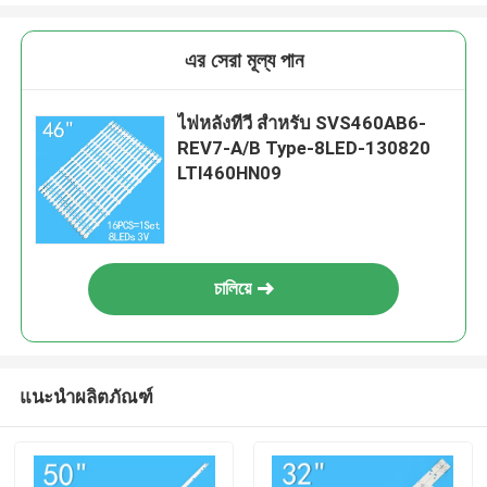
এর সেরা মূল্য পান
ไฟหลังทีวี สําหรับ SVS460AB6-
REV7-A/B Type-8LED-130820
LTI460HN09
চালিয়ে
แนะนำผลิตภัณฑ์