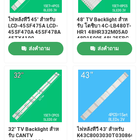
เกี่ยวกับเรา
ไฟหลังทีวี 45' สําหรับ
48' TV Backlight สําห
LCD-45SF475A LCD-
รับ โตชิบา 4C-LB480T-
45SF470A 45SF478A
HR1 48HR332M05A0
ทัวร์โรงงาน
45TX4100
48D15005 48L25EBC
3P45UM003 A0
48L26CMC 48L2600C
ส่งคำถาม
ส่งคำถาม
3P45UM001 A9
48L2500C
ECHOM-0345UM002
ควบคุมคุณภาพ
3P45UM001
ติดต่อเรา
ข่าว
ขอใบเสนอราคา
32' TV Backlight สําห
ไฟหลังทีวี 43' สําหรับ
รับ CANTV
K43C8003030T03086C9-
ไฟหลังทีวี LED