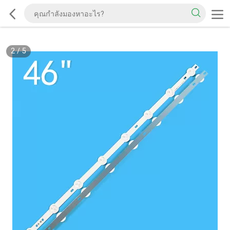
2
/
5