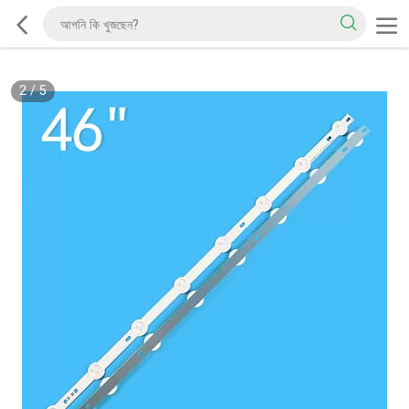
2
/
5