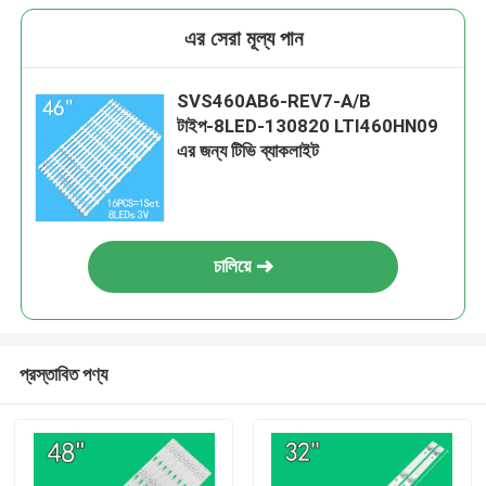
এর সেরা মূল্য পান
SVS460AB6-REV7-A/B
টাইপ-8LED-130820 LTI460HN09
এর জন্য টিভি ব্যাকলাইট
চালিয়ে
প্রস্তাবিত পণ্য