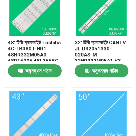
48' টিভি ব্যাকলাইট Toshiba
32' টিভি ব্যাকলাইট CANTV
4C-LB480T-HR1
JL.D32051330-
48HR332M05A0
020AS-M
48D15005 48L25EBC
32HR332M05A1 V3
48L26CMC 48L2600C
4D-LE3202-YC1P0Z1
অনুসন্ধান পাঠান
অনুসন্ধান পাঠান
48L2500C
এর জন্য
বাড়ি
পণ্য
ভিডিও