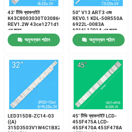
43' টিভি ব্যাকলাইট
50" V13 ART3 এজ
আমাদের সম্পর্কে
K43C8003030T03086C9-
REV0.1 KDL-50R550A
REV1.2W 43ce1271d1
6922L-0083A
এর জন্য
6916L1291A এর জন্য
কারখানা ভ্রমণ
টিভি ব্যাকলাইট
অনুসন্ধান পাঠান
অনুসন্ধান পাঠান
মান নিয়ন্ত্রণ
যোগাযোগ করুন
খবর
উদ্ধৃতির জন্য আবেদন
LED315D8-ZC14-03
45' টিভি ব্যাকলাইট LCD-
((A)
45SF475A LCD-
315D3503V1W4C1BX2-
45SF470A 45SF478A
এলইডি টিভি ব্যাকলাইট