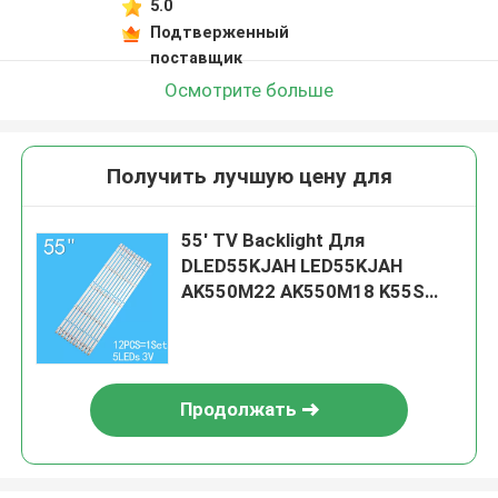
5.0
Подтверженный
поставщик
Осмотрите больше
Получить лучшую цену для
55' TV Backlight Для
DLED55KJAH LED55KJAH
AK550M22 AK550M18 K55S
U55S AHKK55D05-ZC22AG-10
303AK550054 12X5 0006 KKTV
U55V 55
Продолжать