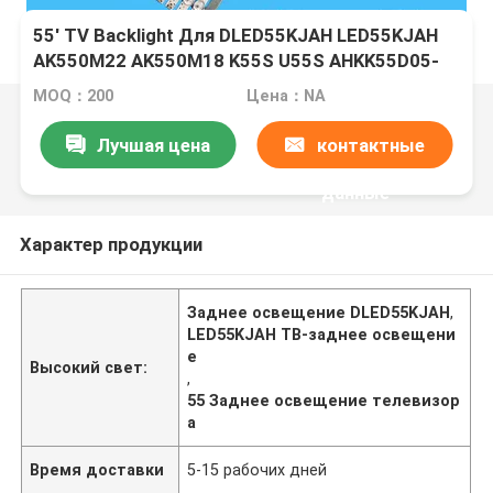
55' TV Backlight Для DLED55KJAH LED55KJAH
AK550M22 AK550M18 K55S U55S AHKK55D05-
ZC22AG-10 303AK550054 12X5 0006 KKTV
MOQ：200
Цена：NA
U55V 55
Лучшая цена
контактные
данные
Характер продукции
Заднее освещение DLED55KJAH
,
LED55KJAH ТВ-заднее освещени
е
Высокий свет:
,
55 Заднее освещение телевизор
а
Время доставки
5-15 рабочих дней