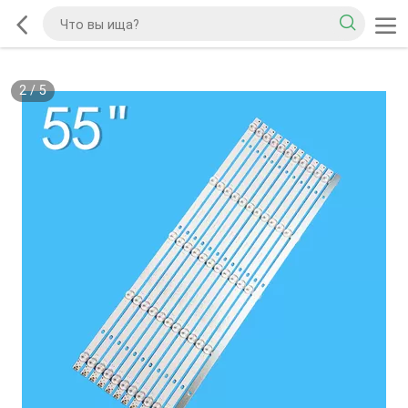
2
/
5