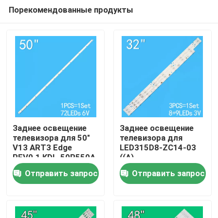
Порекомендованные продукты
Заднее освещение
Заднее освещение
телевизора для 50"
телевизора для
V13 ART3 Edge
LED315D8-ZC14-03
Дом
REV0.1 KDL-50R550A
((A)
6922L-0083A
315D3503V1W4C1BX2-
Отправить запрос
Отправить запрос
6916L1291A
55917M
Продукты
30331509207
Видео