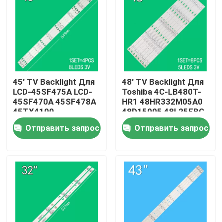
О нас
Путешествие фабрики
45' TV Backlight Для
48' TV Backlight Для
Проверка качества
LCD-45SF475A LCD-
Toshiba 4C-LB480T-
45SF470A 45SF478A
HR1 48HR332M05A0
45TX4100
48D15005 48L25EBC
3P45UM003 A0
48L26CMC 48L2600C
Свяжитесь мы
Отправить запрос
Отправить запрос
3P45UM001 A9
48L2500C
ECHOM-0345UM002
3P45UM001
Новости
Спросите цитату
Заднее освещение телевизоров на светодиодных б