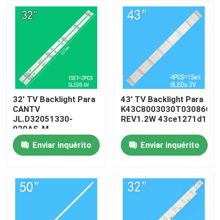
Sobre nós
Excursão da fábrica
Controle da qualidade
32' TV Backlight Para
43' TV Backlight Para
CANTV
K43C8003030T03086C9-
JL.D32051330-
REV1.2W 43ce1271d1
Contacte-nos
020AS-M
32HR332M05A1 V3
Enviar inquérito
Enviar inquérito
4D-LE3202-YC1P0Z1
Notícia
Peça umas citações
Iluminação de fundo de TV LED