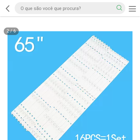
2
/
6