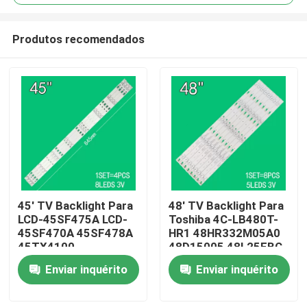
Produtos recomendados
45' TV Backlight Para
48' TV Backlight Para
Casa
LCD-45SF475A LCD-
Toshiba 4C-LB480T-
45SF470A 45SF478A
HR1 48HR332M05A0
45TX4100
48D15005 48L25EBC
Produtos
3P45UM003 A0
48L26CMC 48L2600C
Enviar inquérito
Enviar inquérito
3P45UM001 A9
48L2500C
ECHOM-0345UM002
3P45UM001
Vídeos