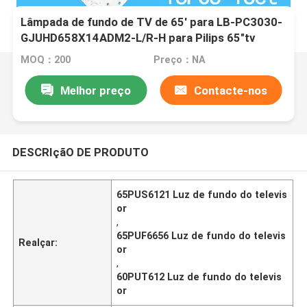
Lâmpada de fundo de TV de 65' para LB-PC3030-
GJUHD658X14ADM2-L/R-H para Pilips 65"tv
65PUF6652 65PUF6656 60PUF6061 60PUT612
MOQ：200
Preço：NA
65PUS6121 TPT65
Melhor preço
Contacte-nos
DESCRIçãO DE PRODUTO
65PUS6121 Luz de fundo do televis
or
,
65PUF6656 Luz de fundo do televis
Realçar:
or
,
60PUT612 Luz de fundo do televis
or