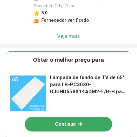
Shenzhen City ,China
5.0
Fornecedor verificado
Veja mais
Obter o melhor preço para
Lâmpada de fundo de TV de 65'
para LB-PC3030-
GJUHD658X14ADM2-L/R-H para
Pilips 65"tv 65PUF6652
65PUF6656 60PUF6061
60PUT612 65PUS6121 TPT65
Continue