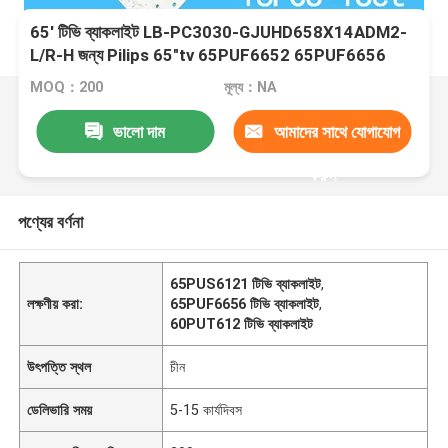
65' টিভি ব্যাকলাইট LB-PC3030-GJUHD658X14ADM2-
L/R-H জন্য Pilips 65"tv 65PUF6652 65PUF6656
60PUF6061 60PUT612 65PUS6121 TPT65
MOQ：200
মূল্য：NA
ভালো দাম
আমাদের সাথে যোগাযোগ
করুন
পণ্যের বর্ণনা
65PUS6121 টিভি ব্যাকলাইট
,
লক্ষণীয় করা:
65PUF6656 টিভি ব্যাকলাইট
,
60PUT612 টিভি ব্যাকলাইট
উৎপত্তি স্থল
চীন
ডেলিভারি সময়
5-15 কার্যদিবস