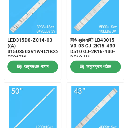
LED315D8-ZC14-03
টিভি ব্যাকলাইট LB43015
((A)
V0-03 GJ-2K15-430-
315D3503V1W4C1BX2-
D510 GJ-2K16-430-
55917M
D510-V4
30331509207 এর জন্য
অনুসন্ধান পাঠান
অনুসন্ধান পাঠান
টিভি ব্যাকলাইট
বাড়ি
পণ্য
ভিডিও