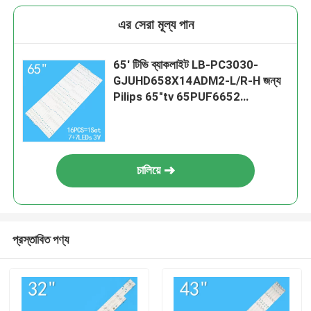
এর সেরা মূল্য পান
65' টিভি ব্যাকলাইট LB-PC3030-
GJUHD658X14ADM2-L/R-H জন্য
Pilips 65"tv 65PUF6652
65PUF6656 60PUF6061
60PUT612 65PUS6121 TPT65
চালিয়ে
প্রস্তাবিত পণ্য