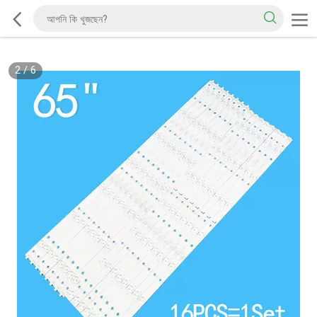
2
/
6