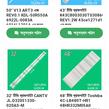
50" V13 ART3 এজ
43' টিভি ব্যাকলাইট
আমাদের সম্পর্কে
REV0.1 KDL-50R550A
K43C8003030T03086C9-
6922L-0083A
REV1.2W 43ce1271d1
6916L1291A এর জন্য
এর জন্য
কারখানা ভ্রমণ
টিভি ব্যাকলাইট
অনুসন্ধান পাঠান
অনুসন্ধান পাঠান
মান নিয়ন্ত্রণ
যোগাযোগ করুন
খবর
উদ্ধৃতির জন্য আবেদন
32' টিভি ব্যাকলাইট CANTV
48' টিভি ব্যাকলাইট Toshiba
JL.D32051330-
4C-LB480T-HR1
020AS-M
48HR332M05A0
এলইডি টিভি ব্যাকলাইট