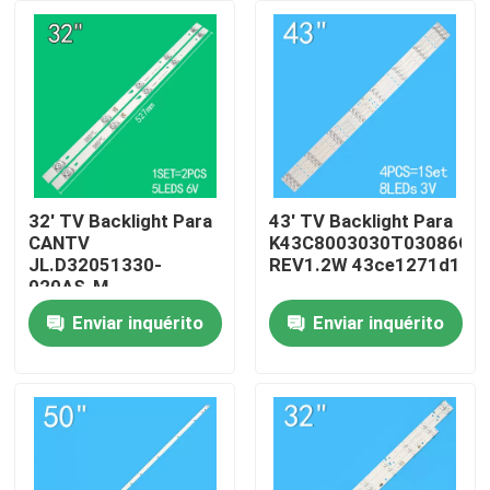
Sobre nós
Excursão da fábrica
Controle da qualidade
32' TV Backlight Para
43' TV Backlight Para
CANTV
K43C8003030T03086C9-
JL.D32051330-
REV1.2W 43ce1271d1
Contacte-nos
020AS-M
32HR332M05A1 V3
Enviar inquérito
Enviar inquérito
4D-LE3202-YC1P0Z1
Notícia
Peça umas citações
Iluminação de fundo de TV LED