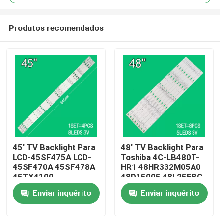
Produtos recomendados
45' TV Backlight Para
48' TV Backlight Para
Casa
LCD-45SF475A LCD-
Toshiba 4C-LB480T-
45SF470A 45SF478A
HR1 48HR332M05A0
45TX4100
48D15005 48L25EBC
Produtos
3P45UM003 A0
48L26CMC 48L2600C
Enviar inquérito
Enviar inquérito
3P45UM001 A9
48L2500C
ECHOM-0345UM002
3P45UM001
Vídeos