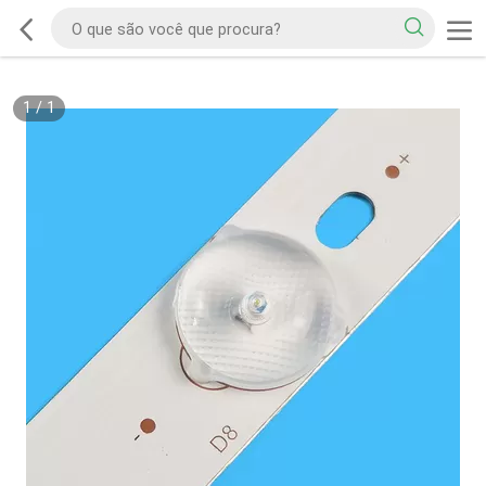
1
/
1