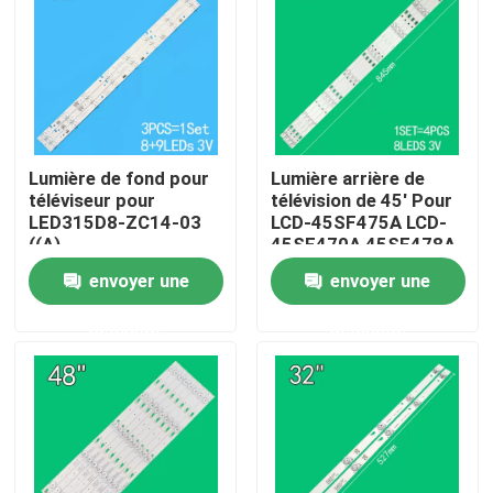
Au sujet de nous
Visite d'usine
Lumière de fond pour
Lumière arrière de
téléviseur pour
télévision de 45' Pour
Contrôle de qualité
LED315D8-ZC14-03
LCD-45SF475A LCD-
((A)
45SF470A 45SF478A
315D3503V1W4C1BX2-
45TX4100
Contactez-nous
envoyer une
envoyer une
55917M
3P45UM003 A0
30331509207
3P45UM001 A9
demande
demande
ECHOM-0345UM002
Nouvelles
3P45UM001
Demandez une citation
rétroéclairage pour téléviseurs à LED