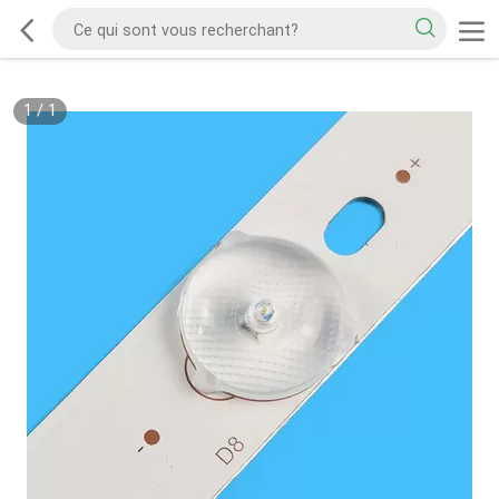
1
/
1