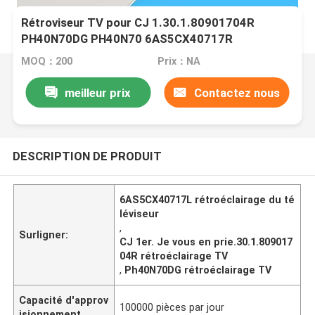
Rétroviseur TV pour CJ 1.30.1.80901704R
PH40N70DG PH40N70 6AS5CX40717R
6AS5CX40717L
MOQ：200
Prix：NA
meilleur prix
Contactez nous
DESCRIPTION DE PRODUIT
6AS5CX40717L rétroéclairage du té
léviseur
,
Surligner:
CJ 1er. Je vous en prie.30.1.809017
04R rétroéclairage TV
,
Ph40N70DG rétroéclairage TV
Capacité d'approv
100000 pièces par jour
isionnement