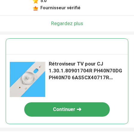
5.0
Fournisseur vérifié
Regardez plus
Rétroviseur TV pour CJ
1.30.1.80901704R PH40N70DG
PH40N70 6AS5CX40717R
6AS5CX40717L
Continuer