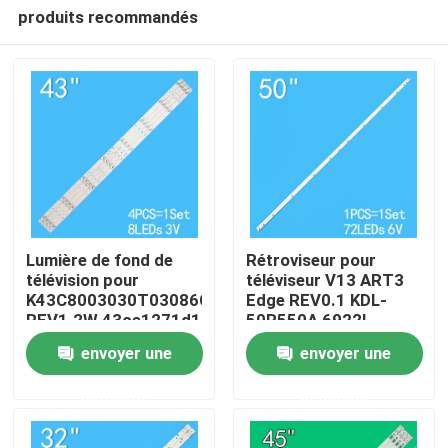
produits recommandés
Lumière de fond de
Rétroviseur pour
télévision pour
téléviseur V13 ART3
K43C8003030T03086C9-
Edge REV0.1 KDL-
Maison
REV1.2W 43ce1271d1
50R550A 6922L-
0083A 6916L1291A
envoyer une
envoyer une
Produits
demande
demande
Vidéos