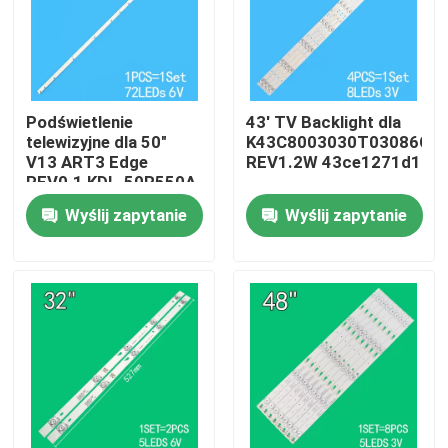
O nas
Wycieczka po fabryce
Podświetlenie
43' TV Backlight dla
telewizyjne dla 50"
K43C8003030T03086C9-
V13 ART3 Edge
REV1.2W 43ce1271d1
REV0.1 KDL-50R550A
Kontrola jakości
6922L-0083A
Wyślij zapytanie
Wyślij zapytanie
6916L1291A
Skontaktuj się z nami
Aktualności
Poprosić o wycenę
Podświetlenie telewizora LED