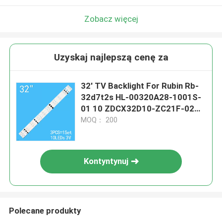
Zobacz więcej
Uzyskaj najlepszą cenę za
32' TV Backlight For Rubin Rb-
32d7t2s HL-00320A28-1001S-
01 10 ZDCX32D10-ZC21F-02
H32B3100E CX315DLEDM
MOQ： 200
303CX320035 3-8 8 Cx32
Kontyntynuj
Polecane produkty