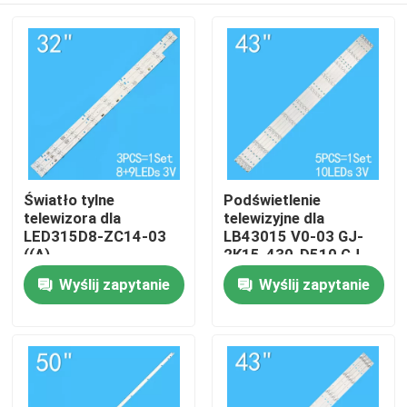
Światło tylne
Podświetlenie
telewizora dla
telewizyjne dla
LED315D8-ZC14-03
LB43015 V0-03 GJ-
((A)
2K15-430-D510 GJ-
315D3503V1W4C1BX2-
2K16-430-D510-V4
Wyślij zapytanie
Wyślij zapytanie
Dom
55917M
30331509207
Produkty
wideo