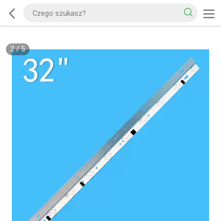
2
/
5