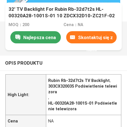
32' TV Backlight For Rubin Rb-32d7t2s HL-
00320A28-1001S-01 10 ZDCX32D10-ZC21F-02
H32B3100E CX315DLEDM 303CX320035 3-8 8
MOQ：200
Cena：NA
Cx32
Najlepsza cena
Skontaktuj się z
nami
OPIS PRODUKTU
Rubin Rb-32d7t2s TV Backlight
,
303CX320035 Podświetlenie telewi
zora
High Light:
,
HL-00320A28-1001S-01 Podświetle
nie telewizora
Cena
NA