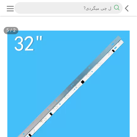
5
/
2