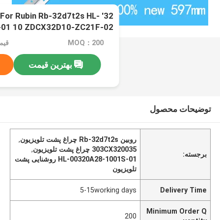
ght For Rubin Rb-32d7t2s HL-
01 10 ZDCX32D10-ZC21F-02
15DLEDM 303CX320035 3-8 8
MOQ：200
قیم
Cx32
بهترین قیمت
توضیحات محصول
روبین Rb-32d7t2s چراغ پشت تلویزیون
,
303CX320035 چراغ پشت تلویزیون
,
برجسته:
HL-00320A28-1001S-01 روشنایی پشت
تلویزیون
5-15working days
Delivery Time
Minimum Order Q
200