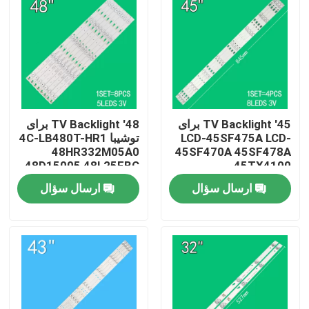
45' TV Backlight برای
48' TV Backlight برای
LCD-45SF475A LCD-
توشیبا 4C-LB480T-HR1
48HR332M05A0
45SF470A 45SF478A
48D15005 48L25EBC
45TX4100
48L26CMC 48L2600C
3P45UM003
ارسال سؤال
ارسال سؤال
48L2500C
صفحه اصلی
محصولات
فیلم های