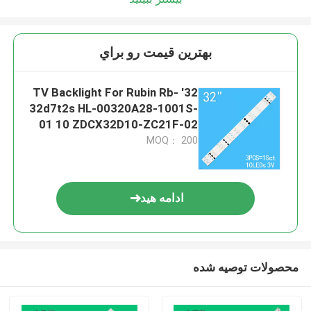
بهترين قيمت رو براي
32' TV Backlight For Rubin Rb-
32d7t2s HL-00320A28-1001S-
01 10 ZDCX32D10-ZC21F-02
H32B3100E CX315DLEDM
MOQ： 200
303CX320035 3-8 8 Cx32
ادامه هید
محصولات توصیه شده