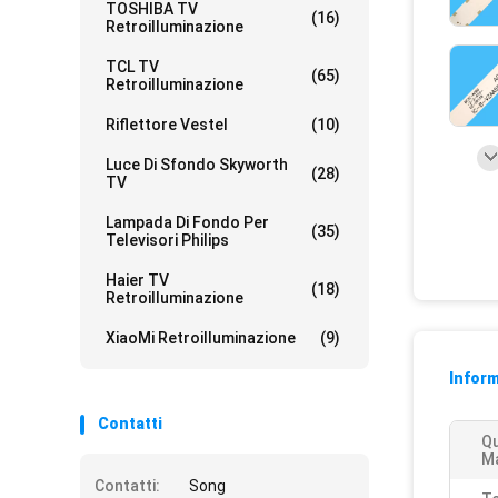
TOSHIBA TV
(16)
Retroilluminazione
TCL TV
(65)
Retroilluminazione
Riflettore Vestel
(10)
Luce Di Sfondo Skyworth
(28)
TV
Lampada Di Fondo Per
(35)
Televisori Philips
Haier TV
(18)
Retroilluminazione
XiaoMi Retroilluminazione
(9)
Inform
Contatti
Qu
Ma
Contatti:
Song