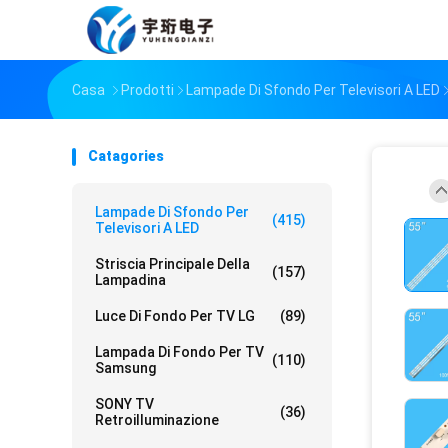
Casa
Prodotti
Lampade Di Sfondo Per Televisori A LED
Catagories
Lampade Di Sfondo Per
(415)
Televisori A LED
Striscia Principale Della
(157)
Lampadina
Luce Di Fondo Per TV LG
(89)
Lampada Di Fondo Per TV
(110)
Samsung
SONY TV
(36)
Retroilluminazione