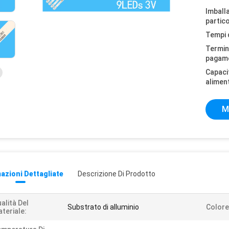
Imball
partico
Tempi 
Termini
pagam
Capaci
alimen
M
azioni Dettagliate
Descrizione Di Prodotto
alità Del
Substrato di alluminio
Colore
teriale: