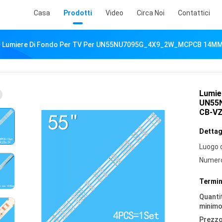
Casa
Prodotti
Video
Circa Noi
Contattici
Lumiere Di Fondo Per TV Per UN55NU7095G_4X9_2W_MCPCB 14M
Lumie
UN55
CB-V
Dettagl
Luogo d
Numero
Termin
Quantit
minimo
Prezzo