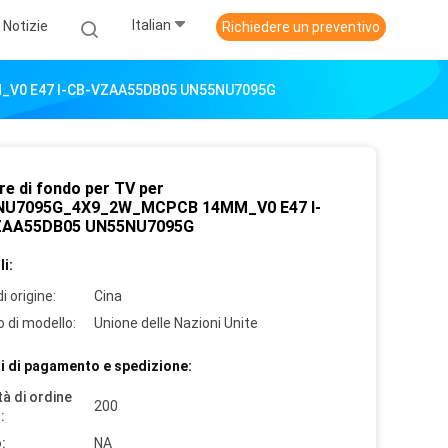
Italian
Notizie
Richiedere un preventivo
M_V0 E47 I-CB-VZAA55DB05 UN55NU7095G
re di fondo per TV per
NU7095G_4X9_2W_MCPCB 14MM_V0 E47 I-
ZAA55DB05 UN55NU7095G
i:
i origine:
Cina
 di modello:
Unione delle Nazioni Unite
i di pagamento e spedizione:
à di ordine
200
:
:
NA