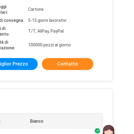
aggi
Cartone
lari:
di consegna:
5-15 giorni lavorativi
 di
T/T, AliPay, PayPal
ento:
tà di
100000 pezzi al giorno
tazione:
iglior Prezzo
Contatto
:
Bianco