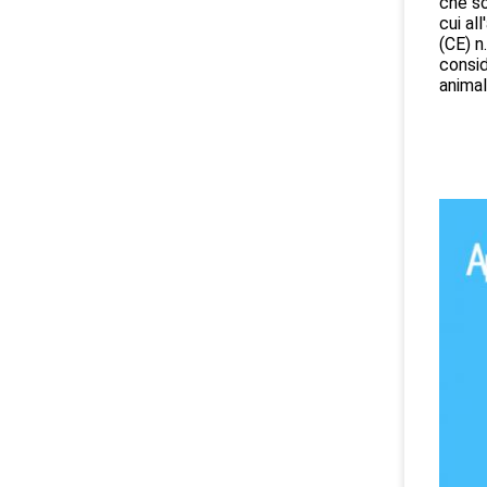
che so
cui al
(CE) n
consid
animal