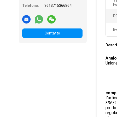
Te
F
Telefono:
8613715366864
P
Ev
Contatto
Descri
Analog
Unione
compa
L'arti
396/20
prodot
regola