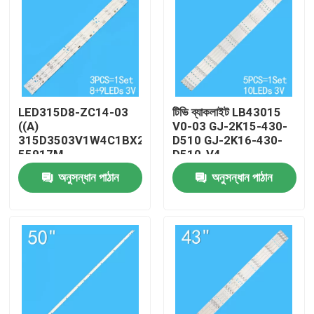
LED315D8-ZC14-03
টিভি ব্যাকলাইট LB43015
((A)
V0-03 GJ-2K15-430-
315D3503V1W4C1BX2-
D510 GJ-2K16-430-
55917M
D510-V4
30331509207 এর জন্য
অনুসন্ধান পাঠান
অনুসন্ধান পাঠান
টিভি ব্যাকলাইট
বাড়ি
পণ্য
ভিডিও