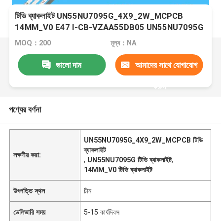
টিভি ব্যাকলাইট UN55NU7095G_4X9_2W_MCPCB
14MM_V0 E47 I-CB-VZAA55DB05 UN55NU7095G
MOQ：200
মূল্য：NA
ভালো দাম
আমাদের সাথে যোগাযোগ
করুন
পণ্যের বর্ণনা
UN55NU7095G_4X9_2W_MCPCB টিভি
ব্যাকলাইট
লক্ষণীয় করা:
,
UN55NU7095G টিভি ব্যাকলাইট
,
14MM_V0 টিভি ব্যাকলাইট
উৎপত্তি স্থল
চীন
ডেলিভারি সময়
5-15 কার্যদিবস