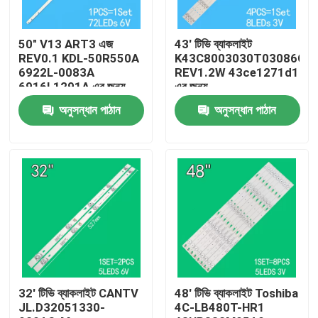
আমাদের সম্পর্কে
50" V13 ART3 এজ
43' টিভি ব্যাকলাইট
REV0.1 KDL-50R550A
K43C8003030T03086C9-
6922L-0083A
REV1.2W 43ce1271d1
কারখানা ভ্রমণ
6916L1291A এর জন্য
এর জন্য
টিভি ব্যাকলাইট
অনুসন্ধান পাঠান
অনুসন্ধান পাঠান
মান নিয়ন্ত্রণ
যোগাযোগ করুন
খবর
উদ্ধৃতির জন্য আবেদন
32' টিভি ব্যাকলাইট CANTV
48' টিভি ব্যাকলাইট Toshiba
JL.D32051330-
4C-LB480T-HR1
এলইডি টিভি ব্যাকলাইট