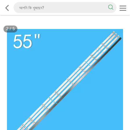
2
/
5