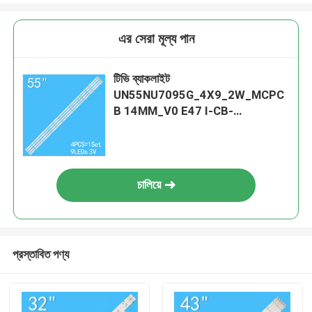
এর সেরা মূল্য পান
টিভি ব্যাকলাইট
UN55NU7095G_4X9_2W_MCPC
B 14MM_V0 E47 I-CB-
VZAA55DB05 UN55NU7095G
চালিয়ে
প্রস্তাবিত পণ্য