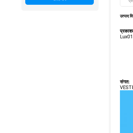
प्र
उत्पाद व
प्रकाश
Lux01
संगत:
VESTE