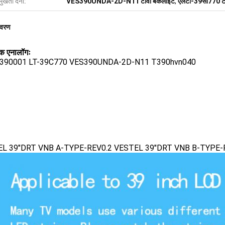
मुखता देना:
VES390UNDA-2D-N11 टीवी बैकलाइट
,
एलटी-39सी770 टी
िवरण
क एनालॉगः
390001 LT-39C770 VES390UNDA-2D-N11 T390hvn040
L 39"DRT VNB A-TYPE-REV0.2 VESTEL 39"DRT VNB B-TYPE-