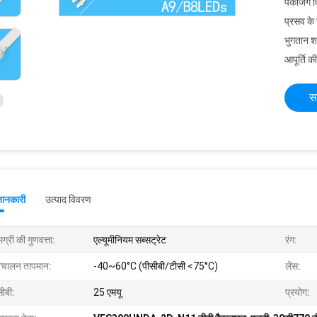
पैकेजिंग 
प्रसव के
भुगतान शर्त
आपूर्ति की
स
जानकारी
उत्पाद विवरण
ग्री की गुणवत्ता:
एल्यूमीनियम सब्सट्रेट
रंग:
िचालन तापमान:
-40~60°C (पीसीबी/टीसी <75°C)
लेंस:
सीबी:
25 एमयू
प्रयोग: