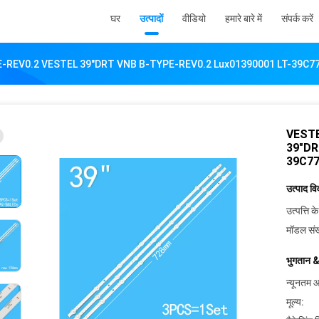
घर
उत्पादों
वीडियो
हमारे बारे में
संपर्क करें
REV0.2 VESTEL 39"DRT VNB B-TYPE-REV0.2 Lux01390001 LT-39C770 V
VESTE
39"DR
39C77
उत्पाद व
उत्पत्ति के
मॉडल संख
भुगतान &
न्यूनतम आ
मूल्य: