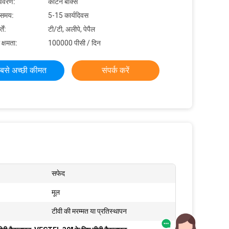
विवरण:
कार्टन बॉक्स
 समय:
5-15 कार्यदिवस
ें:
टी/टी, अलीपे, पेपैल
 क्षमता:
100000 पीसी / दिन
बसे अच्छी कीमत
संपर्क करें
सफेद
मूल
टीवी की मरम्मत या प्रतिस्थापन