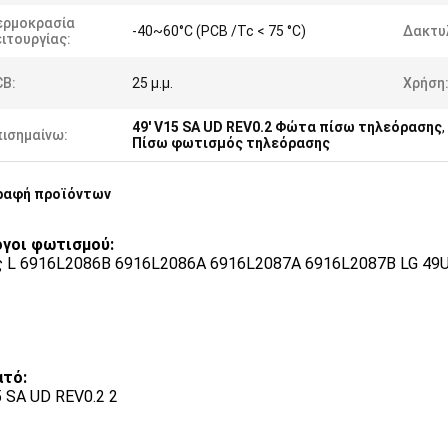
ερμοκρασία
-40~60°C (PCB /Tc < 75 °C)
Δακτυλ
ιτουργίας:
CB:
25 μ.μ.
Χρήση
49' V15 SA UD REV0.2 Φώτα πίσω τηλεόρασης
,
πισημαίνω:
Πίσω φωτισμός τηλεόρασης
ραφή προϊόντων
γοι φωτισμού:
 L 6916L2086B 6916L2086A 6916L2087A 6916L2087B LG 49
ατό:
 SA UD REV0.2 2