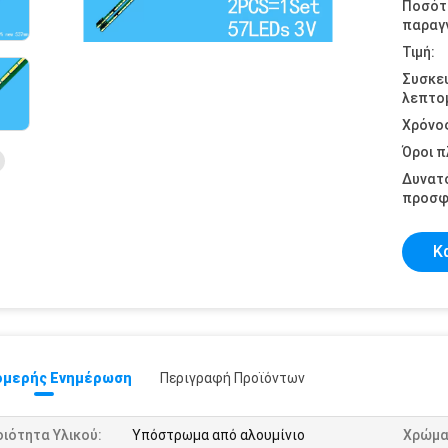
Ποσότ
παραγγ
Τιμή:
Συσκε
λεπτομ
Χρόνο
Όροι 
Δυνατ
προσφ
Κ
μερής Ενημέρωση
Περιγραφή Προϊόντων
ιότητα Υλικού:
Υπόστρωμα από αλουμίνιο
Χρώμα