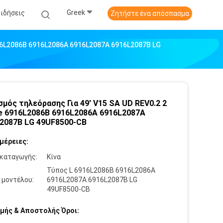
Greek
Ειδήσεις
Ζητήστε ένα απόσπασμα
916L2086B 6916L2086A 6916L2087A 6916L2087B LG
μός τηλεόρασης Για 49' V15 SA UD REV0.2 2
e 6916L2086B 6916L2086A 6916L2087A
2087B LG 49UF8500-CB
μέρειες:
καταγωγής:
Κίνα
Τύπος L 6916L2086B 6916L2086A
 μοντέλου:
6916L2087A 6916L2087B LG
49UF8500-CB
μής & Αποστολής Όροι: