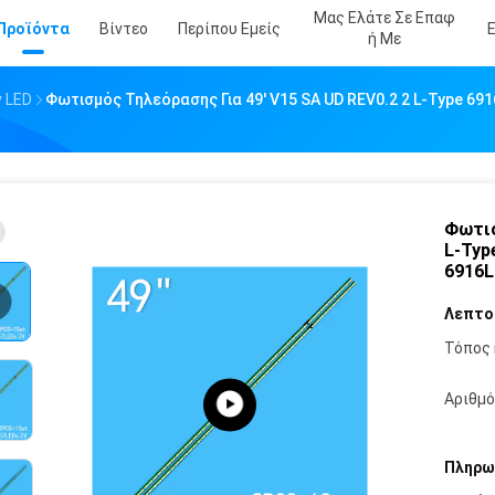
Μας Ελάτε Σε Επαφ
Προϊόντα
Βίντεο
Περίπου Εμείς
Ή Με
 LED
Φωτισμός Τηλεόρασης Για 49' V15 SA UD REV0.2 2 L-Type 6
Φωτισ
L-Typ
6916L
Λεπτο
Τόπος 
Αριθμό
Πληρω