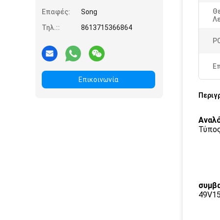
Θ
Επαφές:
Song
Λε
Τηλ.::
8613715366864
P
Ε
Επικοινωνία
Περιγ
Αναλό
Τύπος
συμβ
49V15