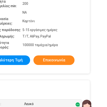
ητα
200
ελίας min:
NA
υασία
Καρτόνι
έρειες:
ς παράδοσης:
5-15 εργάσιμες ημέρες
πληρωμής:
T/T, AliPay, PayPal
ότητα
100000 τεμάχια/ημέρα
οράς:
αλύτερη Τιμή
Επικοινωνία
:
Λευκό