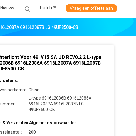
Dutch
Nieuws
Vraag een offerte aan
6916L2087A 6916L2087B LG 49UF8500-CB
hterlicht Voor 49' V15 SA UD REV0.2 2 L-type
2086B 6916L2086A 6916L2087A 6916L2087B
UF8500-CB
tdetails:
 van herkomst:
China
L-type 6916L2086B 6916L2086A
nummer:
6916L2087A 6916L2087B LG
49UF8500-CB
n & Verzenden Algemene voorwaarden:
stelaantal:
200