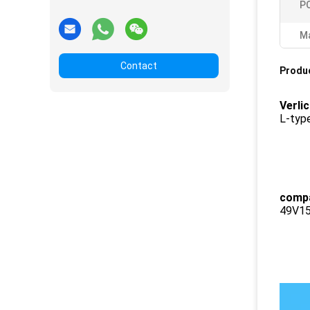
PC
Ma
Contact
Produ
Verli
L-typ
compa
49V15