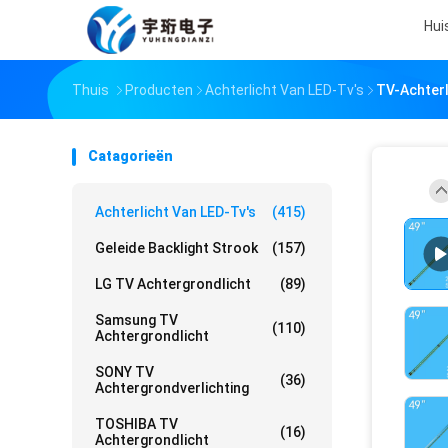
Hui
Thuis
Producten
Achterlicht Van LED-Tv's
TV-Achter
Catagorieën
Achterlicht Van LED-Tv's
(415)
Geleide Backlight Strook
(157)
LG TV Achtergrondlicht
(89)
Samsung TV
(110)
Achtergrondlicht
SONY TV
(36)
Achtergrondverlichting
TOSHIBA TV
(16)
Achtergrondlicht