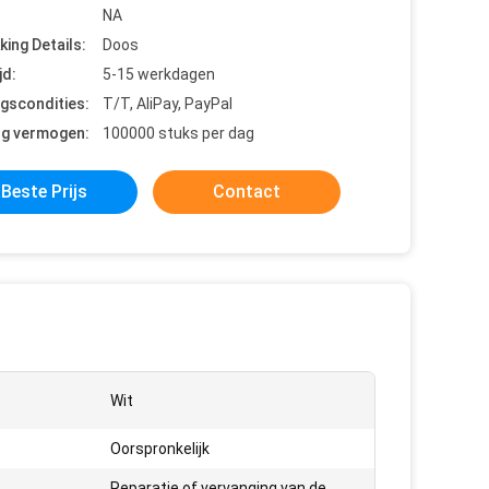
NA
king Details:
Doos
jd:
5-15 werkdagen
ngscondities:
T/T, AliPay, PayPal
ng vermogen:
100000 stuks per dag
Beste Prijs
Contact
Wit
Oorspronkelijk
Reparatie of vervanging van de