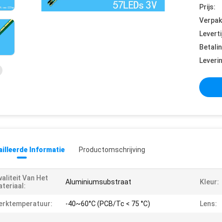
Prijs:
Verpak
Leverti
Betali
Leveri
illeerde Informatie
Productomschrijving
aliteit Van Het
Aluminiumsubstraat
Kleur:
teriaal:
erktemperatuur:
-40~60°C (PCB/Tc < 75 °C)
Lens: