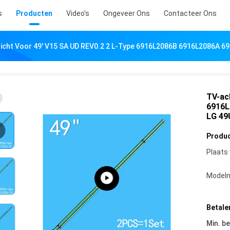
s
Producten
Video's
Ongeveer Ons
Contacteer Ons
licht Voor 49' V15 SA UD REV0.2 2 L-Type 6916L2086B 6916L2086A 
TV-ac
6916L
LG 49
Produc
Plaats
Model
Betale
Min. be