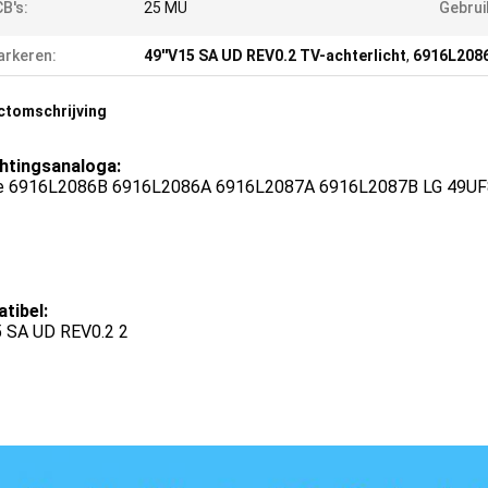
B's:
25 MU
Gebrui
rkeren:
49''V15 SA UD REV0.2 TV-achterlicht
,
6916L2086
ctomschrijving
chtingsanaloga:
e 6916L2086B 6916L2086A 6916L2087A 6916L2087B LG 49U
tibel:
 SA UD REV0.2 2