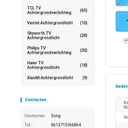
TCL TV
(65)
Achtergrondverlichting
Vestel Achtergrondlicht
(10)
Skyworth TV
(28)
Achtergrondlicht
Philips TV
(35)
Achtergrondverlichting
Haier TV
(18)
Achtergrondlicht
XiaoMi Achtergrondlicht
(9)
Gedeta
Contacten
Kw
Ma
Contacten:
Song
W
Tel.:
8613715366864