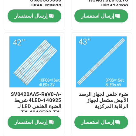
UE65JS8500
LED42A300
UE65JS9000
LED42K190
إرسال استفسار
إرسال استفسار
معلومات عنا
LED42G180
جولة في المعمل
رقابة جودة
اتصل بنا
ضوء خلفي لجهاز الرصد
SV0420AA5-ReV0-A-
أخبار
الأبيض مشعل لجهاز
4LED-140925 شريط
الرقابة المركزية
الضوء الخلفي LED لـ
TX-42AS500 TX-
اطلب اقتباس
42ASR600 TH-
إرسال استفسار
إرسال استفسار
42A400E TX-
42ASW504
الضوء الخلفي للفيديو