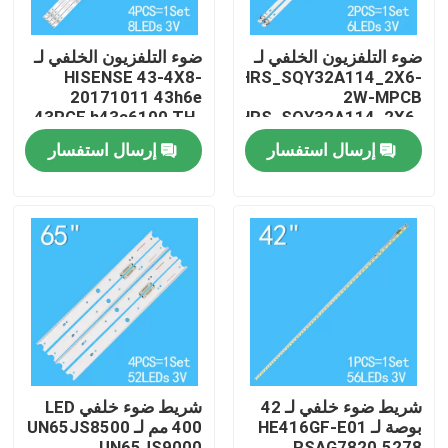
ضوء التلفزيون الخلفي لـ
ضوء التلفزيون الخلفي لـ
HISENSE 43-4X8-
HRS_SQY32A114_2X6-
20171011 43h6e
2W-MPCB
43RGE h43a6100 TH-
HRS_SQY32A114_2X6-
43FX500C
2W-MPCB 12MMV6
إرسال استفسار
إرسال استفسار
JL.D42581330-
EX-32HT002B V1T09
003AS-M 43H6E
H43A6100
بيت
منتجات
شريط ضوء خلفي لـ 42
شريط ضوء خلفي LED
بوصة لـ HE416GF-E01
400 مم لـ UN65JS8500
أشرطة فيديو
UN65JS9000
RSAG7820.5278