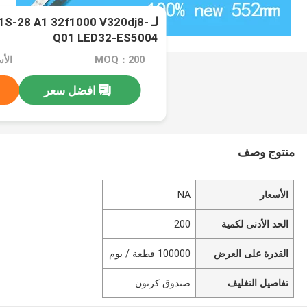
لـ S-28 A1 32f1000 V320dj8
Q01 LED32-ES5004
MOQ：200
الأس
افضل سعر
منتوج وصف
الأسعار
NA
الحد الأدنى لكمية
200
القدرة على العرض
100000 قطعة / يوم
تفاصيل التغليف
صندوق كرتون