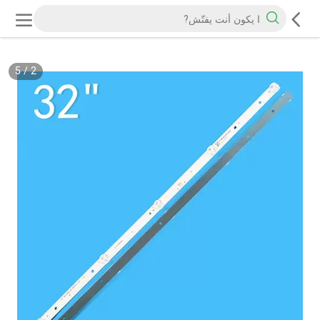
5
/
2