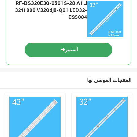
لـ RF-BS320E30-0501S-28 A1
32f1000 V320dj8-Q01 LED32-
ES5004
استمر
المنتجات الموصى بها