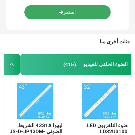
إضاءة خلفية لـ (سكايورث)
ضوء التلفزيون
فئات أخرى منا
الضوء الخلفي للتلفاز
الضوء الخلفي للفيديو
(415)
ضوء الخلفية لـ (شياومي)
ضوء التلفزيون LED
ليهوا 43S1A الشريط
LD32U3100
الضوئي JS-D-JP43DM-