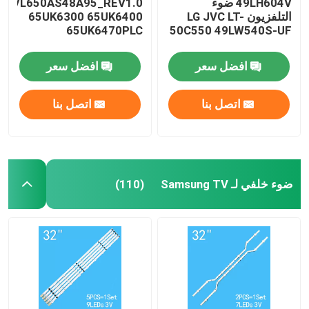
49LH604V ضوء
_SVL650AS48A95_REV1.0
التلفزيون LG JVC LT-
65UK6300 65UK6400
65UK6470PLC
50C550 49LW540S-UF
افضل سعر
افضل سعر
اتصل بنا
اتصل بنا
ضوء خلفي لـ Samsung TV
(110)