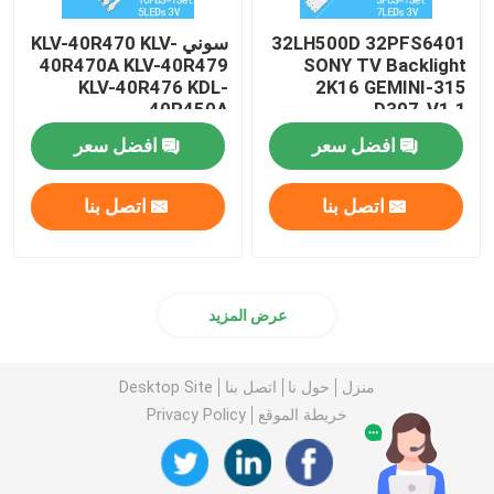
32LH500D 32PFS6401
سوني KLV-40R470 KLV-
40R470A KLV-40R479
SONY TV Backlight
KLV-40R476 KDL-
2K16 GEMINI-315
40R450A
D307-V1.1
1B8540000EB0
افضل سعر
افضل سعر
اتصل بنا
اتصل بنا
عرض المزيد
منزل
حول نا
اتصل بنا
Desktop Site
خريطة الموقع
Privacy Policy