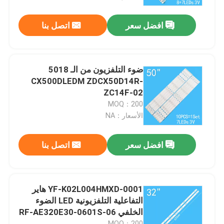
افضل سعر
اتصل بنا
معلومات عنا
جولة في المعمل
ضوء التلفزيون من الـ 5018
CX500DLEDM ZDCX50D14R-
رقابة جودة
ZC14F-02
MOQ：200
الأسعار：NA
اتصل بنا
افضل سعر
اتصل بنا
أخبار
اطلب اقتباس
YF-K02L004HMXD-0001 هاير
التفاعلية التلفزيونية LED الضوء
الخلفي RF-AE320E30-0601S-06
الضوء الخلفي للفيديو
HK32D06-ZC22AG-20
MOQ：200