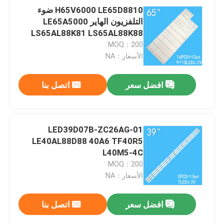
H65V6000 LE65D8810 ضوء
التلفزيون الهاير LE65A5000
LS65AL88K81 LS65AL88K88
LED65D9-03 ((أ))
MOQ：200
الأسعار：NA
افضل سعر
اتصل بنا
LED39D07B-ZC26AG-01
LE40AL88D88 40A6 TF40R5
L40M5-4C
MOQ：200
الأسعار：NA
افضل سعر
اتصل بنا