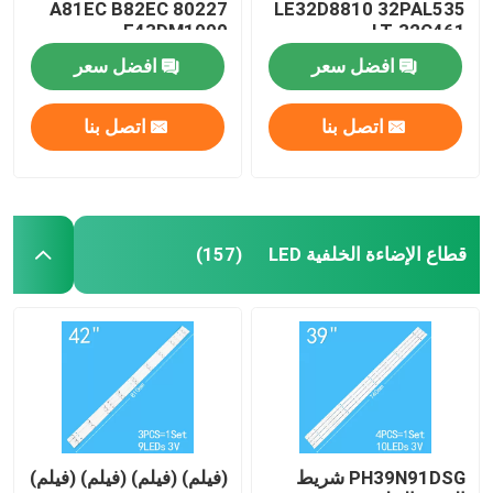
A81EC B82EC 80227
LE32D8810 32PAL535
E43DM1000
LT-32C461
LE32B8000T
افضل سعر
افضل سعر
اتصل بنا
اتصل بنا
قطاع الإضاءة الخلفية LED
(157)
PH39N91DSG شريط
(فيلم) (فيلم) (فيلم) (فيلم)