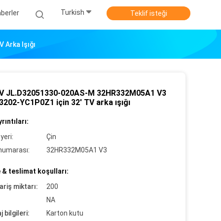
Turkish
berler
Teklif isteği
Arka Işığı
 JL.D32051330-020AS-M 32HR332M05A1 V3
3202-YC1P0Z1 için 32' TV arka ışığı
rıntıları:
yeri:
Çin
numarası:
32HR332M05A1 V3
& teslimat koşulları:
ariş miktarı:
200
NA
 bilgileri:
Karton kutu