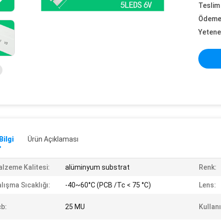
Teslim 
Ödeme 
Yetene
Bilgi
Ürün Açıklaması
lzeme Kalitesi:
alüminyum substrat
Renk:
lışma Sıcaklığı:
-40~60°C (PCB /Tc < 75 °C)
Lens:
b:
25 MU
Kullan