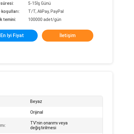
süresi:
5-15İş Günü
koşulları:
T/T, AliPay, PayPal
k temini:
100000 adet/gün
En Iyi Fiyat
İletişim
Beyaz
Orijinal
TV'nin onarımı veya
ımı:
değiştirilmesi