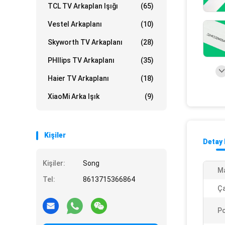
TCL TV Arkaplan Işığı
(65)
Vestel Arkaplanı
(10)
Skyworth TV Arkaplanı
(28)
PHIlips TV Arkaplanı
(35)
Haier TV Arkaplanı
(18)
XiaoMi Arka Işık
(9)
Kişiler
Detay 
Kişiler:
Song
Ma
Tel:
8613715366864
Ça
Pc