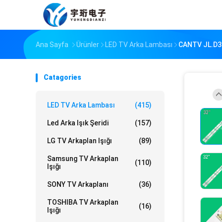
Ana Sayfa
Ürünler
LED TV Arka Lambası
CANTV JL.D32
Catagories
LED TV Arka Lambası
(415)
Led Arka Işık Şeridi
(157)
LG TV Arkaplan Işığı
(89)
Samsung TV Arkaplan
(110)
Işığı
SONY TV Arkaplanı
(36)
TOSHIBA TV Arkaplan
(16)
Işığı