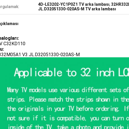
4D-LE3202-YC1P0Z1 TV arka lambası
,
32HR332M
rgulamak:
JL.D32051330-020AS-M TV arka lambası
çıklaması
nalogları:
V C32KD110
u:
332M05A1 V3 JL.D32051330-020AS-M