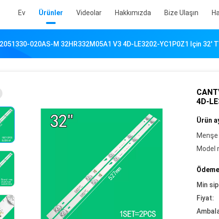
Ev
Ürünler
Videolar
Hakkımızda
Bize Ulaşın
Ha
051330-020AS-M 32HR332M05A1 V3 4D-LE3202-YC1P0Z1 Için 32' TV 
CANTV
4D-LE
Ürün ay
Menşe 
Model 
Ödeme 
Min sip
Fiyat:
Ambalaj