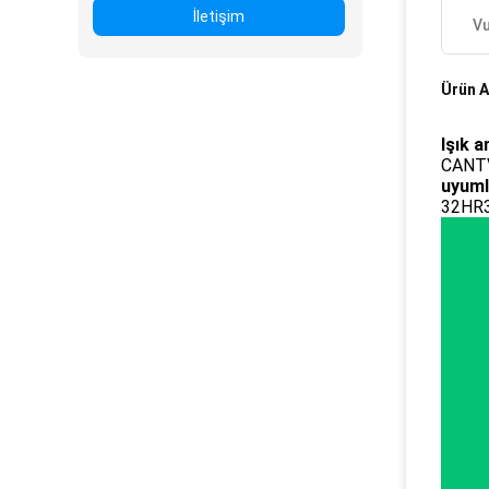
İletişim
Vu
Ürün A
Işık a
CANT
uyuml
32HR