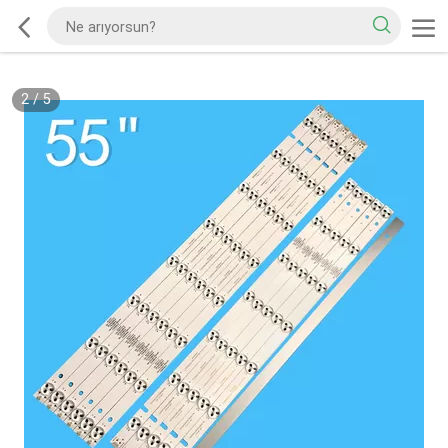
2
/
5