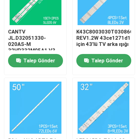
Hakkımızda
CANTV
K43C8003030T03086C9-
Fabrika turu
JL.D32051330-
REV1.2W 43ce1271d1
020AS-M
için 43'lü TV arka ışığı
32HR332M05A1 V3
4D-LE3202-YC1P0Z1
Kalite kontrol
Talep Gönder
Talep Gönder
için 32' TV arka ışığı
Bize Ulaşın
Haberler
Bir teklif isteği
LED TV arka lambası