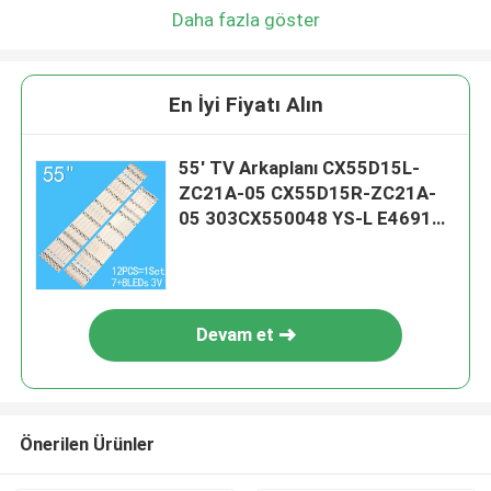
Daha fazla göster
En İyi Fiyatı Alın
55' TV Arkaplanı CX55D15L-
ZC21A-05 CX55D15R-ZC21A-
05 303CX550048 YS-L E469119
için
Devam et
Önerilen Ürünler