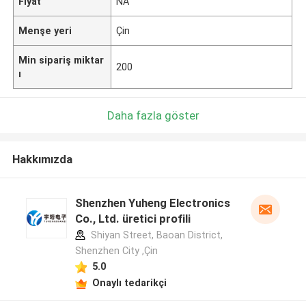
Fiyat
NA
Menşe yeri
Çin
Min sipariş miktar
200
ı
Daha fazla göster
Hakkımızda
Shenzhen Yuheng Electronics
Co., Ltd. üretici profili
Shiyan Street, Baoan District,
Shenzhen City ,Çin
5.0
Onaylı tedarikçi