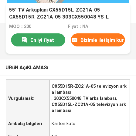
55' TV Arkaplanı CX55D15L-ZC21A-05
CX55D15R-ZC21A-05 303CX550048 YS-L
E469119 için
MOQ：200
Fiyat：NA
En iyi fiyat
Bizimle iletişim kur
ÜRüN AçıKLAMASı
CX55D15R-ZC21A-05 televizyon ark
a lambası
Vurgulamak:
,
303CX550048 TV arka lambası
,
CX55D15L-ZC21A-05 televizyon ark
a lambası
Ambalaj bilgileri
Karton kutu