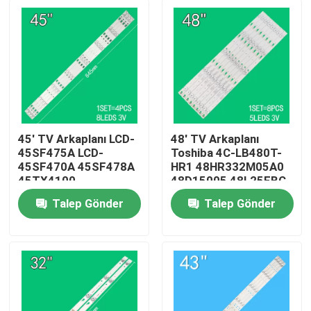
45' TV Arkaplanı LCD-
48' TV Arkaplanı
45SF475A LCD-
Toshiba 4C-LB480T-
45SF470A 45SF478A
HR1 48HR332M05A0
45TX4100
48D15005 48L25EBC
3P45UM003 A0
48L26CMC 48L2600C
Talep Gönder
Talep Gönder
3P45UM001 A9
48L2500C
Ev
ECHOM-0345UM002
3P45UM001
Ürünler
videolar