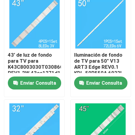
Sobre nosotros
Viaje de la fábrica
43' de luz de fondo
Iluminación de fondo
Control de calidad
para TV para
de TV para 50" V13
K43C8003030T03086C9-
ART3 Edge REV0.1
REV1.2W 43ce1271d1
KDL-50R550A 6922L-
Éntrenos en contacto con
0083A 6916L1291A
Enviar Consulta
Enviar Consulta
Noticias
Pida una cita
Iluminación de fondo para televisores LED