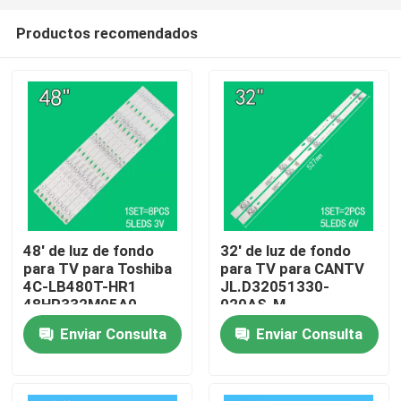
Productos recomendados
48' de luz de fondo
32' de luz de fondo
para TV para Toshiba
para TV para CANTV
Hogar
4C-LB480T-HR1
JL.D32051330-
48HR332M05A0
020AS-M
48D15005 48L25EBC
32HR332M05A1 V3
Enviar Consulta
Enviar Consulta
Productos
48L26CMC 48L2600C
4D-LE3202-YC1P0Z1
48L2500C
Vídeos