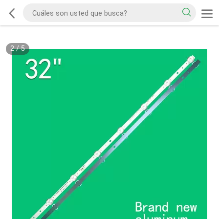
2
/
5