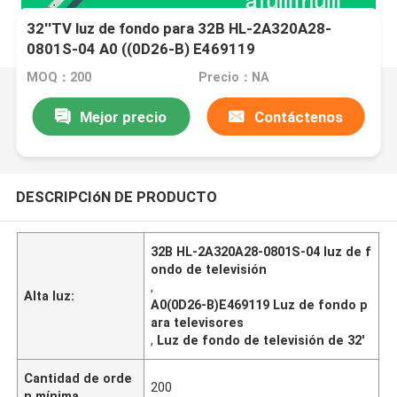
32''TV luz de fondo para 32B HL-2A320A28-
0801S-04 A0 ((0D26-B) E469119
MOQ：200
Precio：NA
Mejor precio
Contáctenos
DESCRIPCIóN DE PRODUCTO
32B HL-2A320A28-0801S-04 luz de f
ondo de televisión
,
Alta luz:
A0(0D26-B)E469119 Luz de fondo p
ara televisores
,
Luz de fondo de televisión de 32'
Cantidad de orde
200
n mínima