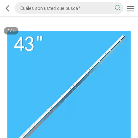
2
/
5