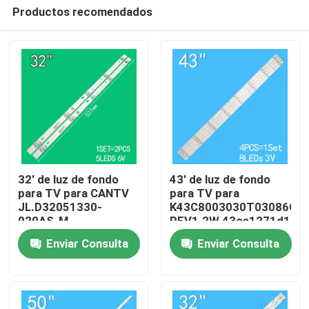
Productos recomendados
32' de luz de fondo
43' de luz de fondo
para TV para CANTV
para TV para
JL.D32051330-
K43C8003030T03086C9-
Hogar
020AS-M
REV1.2W 43ce1271d1
32HR332M05A1 V3
Enviar Consulta
Enviar Consulta
4D-LE3202-YC1P0Z1
Productos
Vídeos