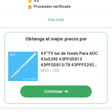
5.0
Proveedor verificado
Vea más
Obtenga el mejor precio por
43''TV luz de fondo Para AOC
43s5295 43PFG5813
43PFG5813/78 43PFF5292
CEJJ-LB430Z-9S1P-M3030-D-
MOQ： 200
1 43PFF3282 43PFF3212
43PFF3933
Continuar