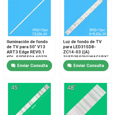
Sobre nosotros
Viaje de la fábrica
Iluminación de fondo
Luz de fondo de TV
de TV para 50" V13
para LED315D8-
Control de calidad
ART3 Edge REV0.1
ZC14-03 ((A)
KDL-50R550A 6922L-
315D3503V1W4C1BX2-
0083A 6916L1291A
55917M
Éntrenos en contacto con
Enviar Consulta
Enviar Consulta
30331509207
Noticias
Pida una cita
Iluminación de fondo para televisores LED