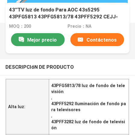
43''TV luz de fondo Para AOC 43s5295
43PFG5813 43PFG5813/78 43PFF5292 CEJJ-
LB430Z-9S1P-M3030-D-1 43PFF3282
MOQ：200
Precio：NA
43PFF3212 43PFF3933
Mejor precio
Contáctenos
DESCRIPCIóN DE PRODUCTO
43PFG5813/78 luz de fondo de tele
visión
,
43PFF5292 Iluminación de fondo pa
Alta luz:
ra televisores
,
43PFF3282 luz de fondo de televisi
ón