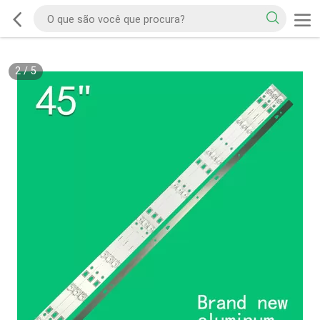
2
/
5