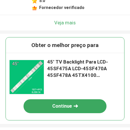
5.0
Fornecedor verificado
Veja mais
Obter o melhor preço para
45' TV Backlight Para LCD-
45SF475A LCD-45SF470A
45SF478A 45TX4100
3P45UM003 A0 3P45UM001 A9
ECHOM-0345UM002
3P45UM001
Continue