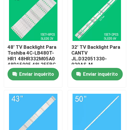
Sobre nós
Excursão da fábrica
48' TV Backlight Para
32' TV Backlight Para
Toshiba 4C-LB480T-
CANTV
Controle da qualidade
HR1 48HR332M05A0
JL.D32051330-
48D15005 48L25EBC
020AS-M
48L26CMC 48L2600C
32HR332M05A1 V3
Contacte-nos
Enviar inquérito
Enviar inquérito
48L2500C
4D-LE3202-YC1P0Z1
Notícia
Peça umas citações
Iluminação de fundo de TV LED