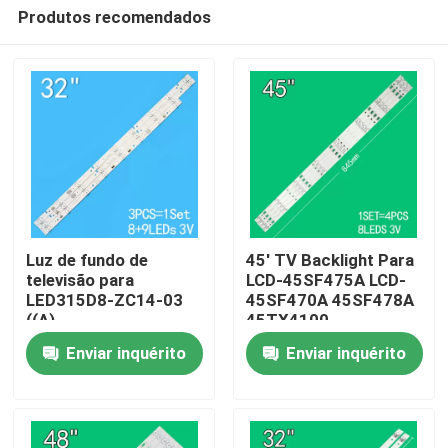
Produtos recomendados
Luz de fundo de
45' TV Backlight Para
televisão para
LCD-45SF475A LCD-
LED315D8-ZC14-03
45SF470A 45SF478A
Casa
((A)
45TX4100
315D3503V1W4C1BX2-
3P45UM003 A0
Enviar inquérito
Enviar inquérito
55917M
3P45UM001 A9
Produtos
30331509207
ECHOM-0345UM002
3P45UM001
Vídeos