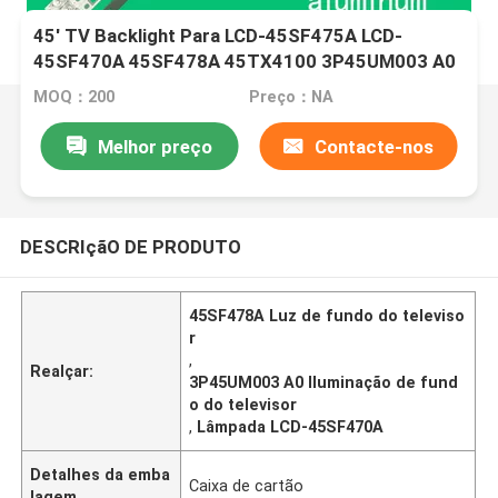
45' TV Backlight Para LCD-45SF475A LCD-
45SF470A 45SF478A 45TX4100 3P45UM003 A0
3P45UM001 A9 ECHOM-0345UM002 3P45UM001
MOQ：200
Preço：NA
Melhor preço
Contacte-nos
DESCRIçãO DE PRODUTO
45SF478A Luz de fundo do televiso
r
,
Realçar:
3P45UM003 A0 Iluminação de fund
o do televisor
,
Lâmpada LCD-45SF470A
Detalhes da emba
Caixa de cartão
lagem